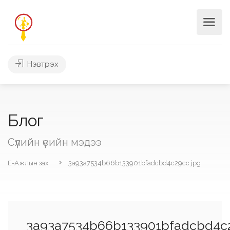
Нэвтрэх
Блог
Сүүлийн үеийн мэдээ
Е-Ажлын зах
3a93a7534b66b133901bfadcbd4c29cc.jpg
3a93a7534b66b133901bfadcbd4c2