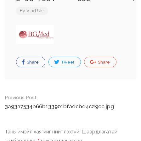
By
Vlad Ukr
Share
Tweet
Share
Post
Previous Post
navigation
3a93a7534b66b133901bfadcbd4c29cc.jpg
Таны имэйл хаягийг нийтлэхгүй.
Шаардлагатай
талбаруудыг
гэж тэмдэглэсэн