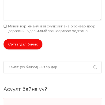
Миний нэр, емайл, вэв хуудсийг энэ бройзер дээр
дараагийн удаа миний зөвшөөрлөөр хадгална
Асуулт байна уу?