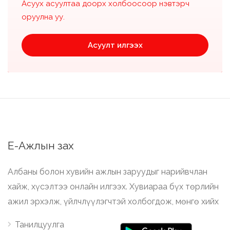
Асуух асуултаа доорх холбоосоор нэвтэрч
оруулна уу.
Асуулт илгээх
Е-Ажлын зах
Албаны болон хувийн ажлын заруудыг нарийвчлан
хайж, хүсэлтээ онлайн илгээх. Хувиараа бүх төрлийн
ажил эрхэлж, үйлчлүүлэгчтэй холбогдож, мөнгө хийх
Танилцуулга