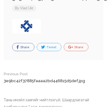
By
Vlad Ukr
Share
Tweet
Share
Post
Previous Post
navigation
3e9bc42f37885faaaa2bd446815d5def.jpg
Таны имэйл хаягийг нийтлэхгүй.
Шаардлагатай
талбаруудыг
гэж тэмдэглэсэн