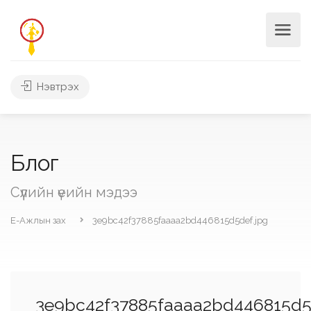
Нэвтрэх
Блог
Сүүлийн үеийн мэдээ
Е-Ажлын зах
3e9bc42f37885faaaa2bd446815d5def.jpg
3e9bc42f37885faaaa2bd446815d5