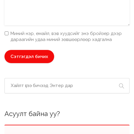
Миний нэр, емайл, вэв хуудсийг энэ бройзер дээр
дараагийн удаа миний зөвшөөрлөөр хадгална
Асуулт байна уу?