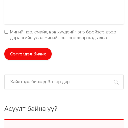
Миний нэр, емайл, вэв хуудсийг энэ бройзер дээр
дараагийн удаа миний зөвшөөрлөөр хадгална
Асуулт байна уу?