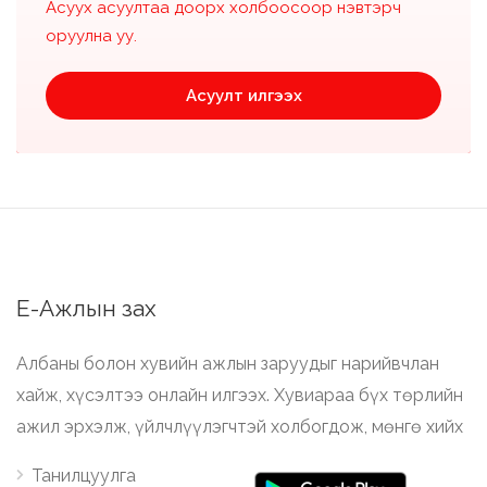
Асуух асуултаа доорх холбоосоор нэвтэрч
оруулна уу.
Асуулт илгээх
Е-Ажлын зах
Албаны болон хувийн ажлын заруудыг нарийвчлан
хайж, хүсэлтээ онлайн илгээх. Хувиараа бүх төрлийн
ажил эрхэлж, үйлчлүүлэгчтэй холбогдож, мөнгө хийх
Танилцуулга