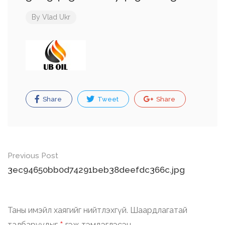
By
Vlad Ukr
Share
Tweet
Share
Post
Previous Post
navigation
3ec94650bb0d74291beb38deefdc366c.jpg
Таны имэйл хаягийг нийтлэхгүй.
Шаардлагатай
талбаруудыг
гэж тэмдэглэсэн