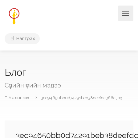
Нэвтрэх
Блог
Сүүлийн үеийн мэдээ
Е-Ажлын зах
3ec94650bb0d74291beb38deefdc366c.jpg
3ec94650bb0d74291beb38deefdc