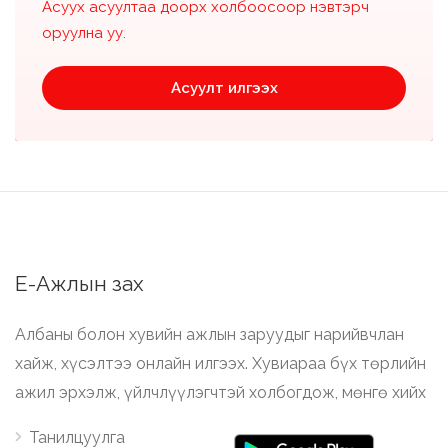
Асуух асуултаа доорх холбоосоор нэвтэрч
оруулна уу.
Асуулт илгээх
Е-Ажлын зах
Албаны болон хувийн ажлын заруудыг нарийвчлан
хайж, хүсэлтээ онлайн илгээх. Хувиараа бүх төрлийн
ажил эрхэлж, үйлчлүүлэгчтэй холбогдож, мөнгө хийх
Танилцуулга