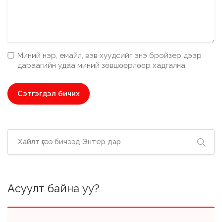
Миний нэр, емайл, вэв хуудсийг энэ бройзер дээр
дараагийн удаа миний зөвшөөрлөөр хадгална
Асуулт байна уу?