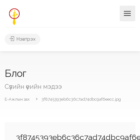
Нэвтрэх
Блог
Сүүлийн үеийн мэдээ
Е-Ажлын зах
3f8745393eb6c36c7ad74dbc9af6eecc.jpg
3f8745393eb6c36c7ad74dbc9af6e