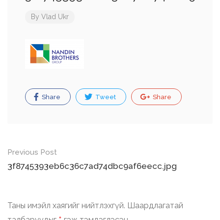
By
Vlad Ukr
Share
Tweet
Share
Post
Previous Post
navigation
3f8745393eb6c36c7ad74dbc9af6eecc.jpg
Таны имэйл хаягийг нийтлэхгүй.
Шаардлагатай
талбаруудыг
гэж тэмдэглэсэн