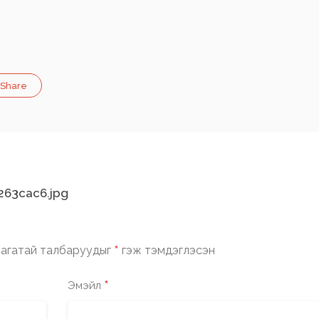
Share
63cac6.jpg
*
агатай талбаруудыг
гэж тэмдэглэсэн
*
Эмэйл