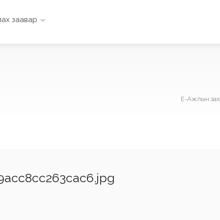
ах заавар
Е-Ажлын зах
9acc8cc263cac6.jpg