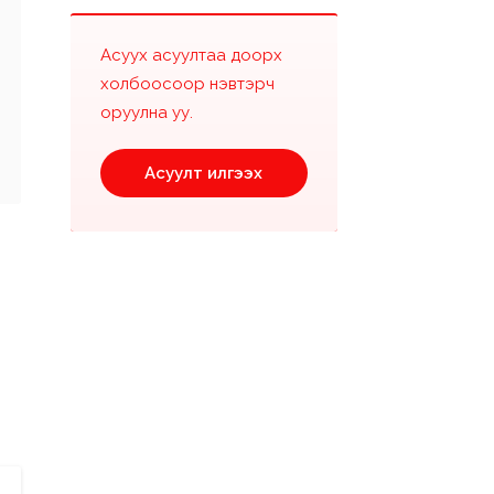
Асуух асуултаа доорх
холбоосоор нэвтэрч
оруулна уу.
Асуулт илгээх