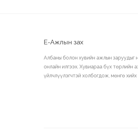
Е-Ажлын зах
Албаны болон хувийн ажлын заруудыг н
онлайн илгээх. Хувиараа бүх төрлийн 
үйлчлүүлэгчтэй холбогдож, мөнгө хийх