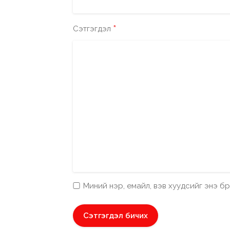
*
Сэтгэгдэл
Миний нэр, емайл, вэв хуудсийг энэ 