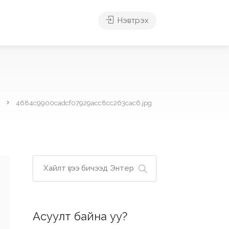
Нэвтрэх
4684c9900cadcf07929acc8cc263cac6.jpg
Асуулт байна уу?