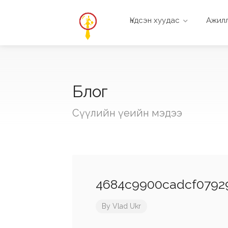
Үндсэн хуудас
Ажилл
Блог
Сүүлийн үеийн мэдээ
4684c9900cadcf0792
By
Vlad Ukr