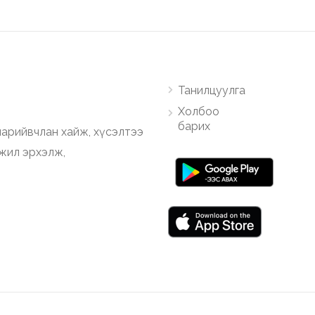
Танилцуулга
Холбоо
барих
арийвчлан хайж, хүсэлтээ
ажил эрхэлж,