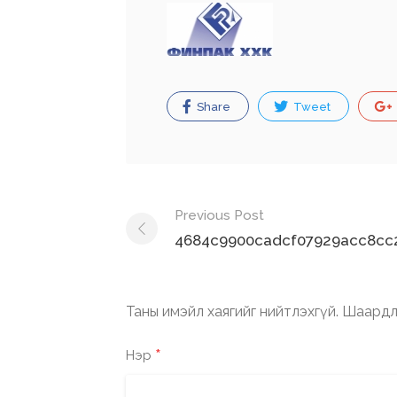
Share
Tweet
Post
Previous Post
navigation
4684c9900cadcf07929acc8cc2
Таны имэйл хаягийг нийтлэхгүй.
Шаардл
*
Нэр