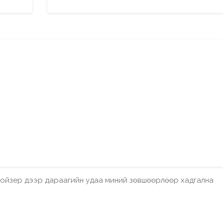
бройзер дээр дараагийн удаа миний зөвшөөрлөөр хадгална