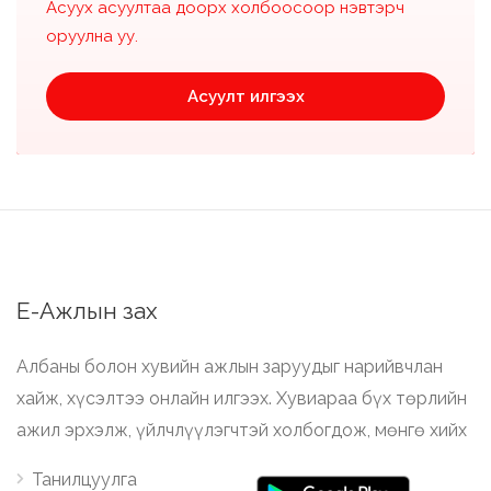
Асуух асуултаа доорх холбоосоор нэвтэрч
оруулна уу.
Асуулт илгээх
Е-Ажлын зах
Албаны болон хувийн ажлын заруудыг нарийвчлан
хайж, хүсэлтээ онлайн илгээх. Хувиараа бүх төрлийн
ажил эрхэлж, үйлчлүүлэгчтэй холбогдож, мөнгө хийх
Танилцуулга