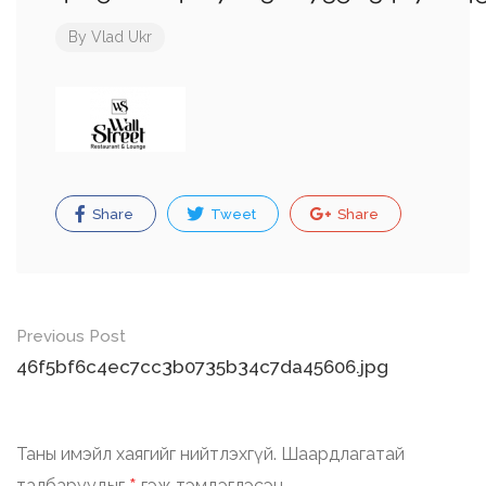
By
Vlad Ukr
Share
Tweet
Share
Post
Previous Post
navigation
46f5bf6c4ec7cc3b0735b34c7da45606.jpg
Таны имэйл хаягийг нийтлэхгүй.
Шаардлагатай
талбаруудыг
гэж тэмдэглэсэн