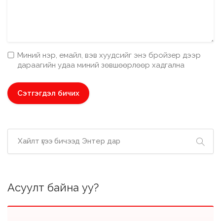
Миний нэр, емайл, вэв хуудсийг энэ бройзер дээр
дараагийн удаа миний зөвшөөрлөөр хадгална
Асуулт байна уу?