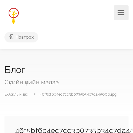
Нэвтрэх
Блог
Сүүлийн үеийн мэдээ
Е-Ажлын зах
46f5bf6c4ec7cc3b0735b34c7da45606.jpg
46f5bf6c4ec7cc3b0735b34c7da45