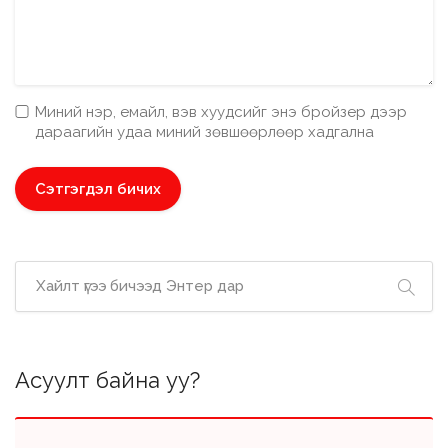
Миний нэр, емайл, вэв хуудсийг энэ бройзер дээр
дараагийн удаа миний зөвшөөрлөөр хадгална
Асуулт байна уу?