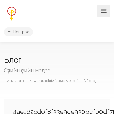
Нэвтрэх
Блог
Сүүлийн үеийн мэдээ
Е-Ажлын зах
4ae162cd6f8f33e9ce930bcfb0df7fec.jpg
4ae162cd6f8f33e9ce930bcfb0df7f