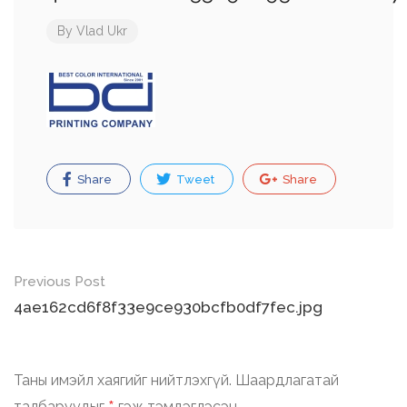
By
Vlad Ukr
Share
Tweet
Share
Post
Previous Post
navigation
4ae162cd6f8f33e9ce930bcfb0df7fec.jpg
Таны имэйл хаягийг нийтлэхгүй.
Шаардлагатай
талбаруудыг
гэж тэмдэглэсэн