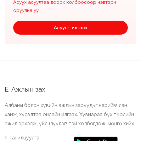
Асуух асуултаа доорх холбоосоор нэвтэрч
оруулна уу.
Асуулт илгээх
Е-Ажлын зах
Албаны болон хувийн ажлын заруудыг нарийвчлан
хайж, хүсэлтээ онлайн илгээх. Хувиараа бүх төрлийн
ажил эрхэлж, үйлчлүүлэгчтэй холбогдож, мөнгө хийх
Танилцуулга