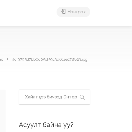
Нэвтрэх
ах
4cf9795d7bb0c05cf59c3d61ee178823.jpg
Асуулт байна уу?