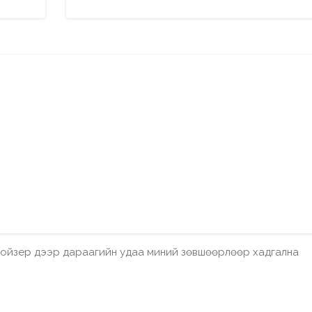
бройзер дээр дараагийн удаа миний зөвшөөрлөөр хадгална