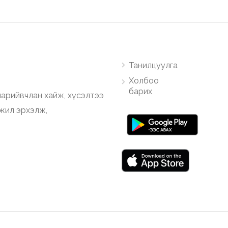
Танилцуулга
Холбоо
барих
арийвчлан хайж, хүсэлтээ
ажил эрхэлж,