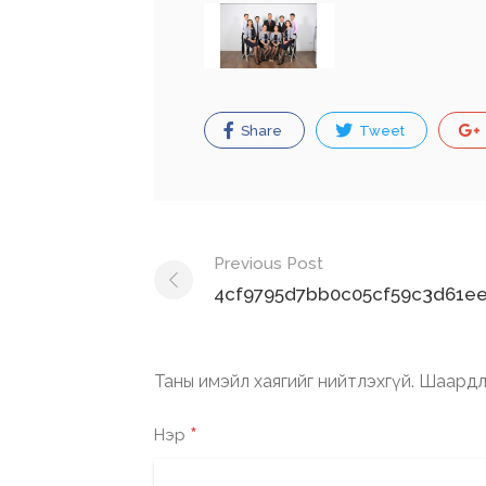
Share
Tweet
Post
Previous Post
navigation
4cf9795d7bb0c05cf59c3d61ee
Таны имэйл хаягийг нийтлэхгүй.
Шаардл
*
Нэр