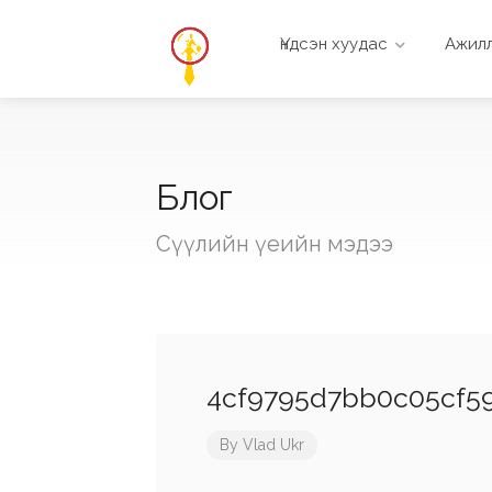
Үндсэн хуудас
Ажилл
Блог
Сүүлийн үеийн мэдээ
4cf9795d7bb0c05cf59
By
Vlad Ukr