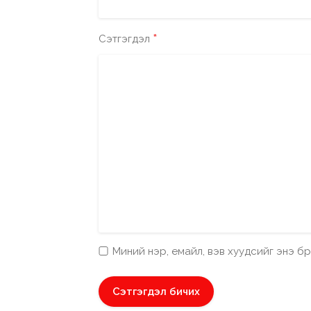
*
Сэтгэгдэл
Миний нэр, емайл, вэв хуудсийг энэ 