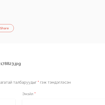
Share
178823.jpg
*
агатай талбаруудыг
гэж тэмдэглэсэн
*
Эмэйл