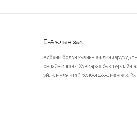
Е-Ажлын зах
Албаны болон хувийн ажлын заруудыг н
онлайн илгээх. Хувиараа бүх төрлийн 
үйлчлүүлэгчтэй холбогдож, мөнгө хийх