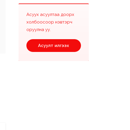
Асуух асуултаа доорх
холбоосоор нэвтэрч
оруулна уу.
Асуулт илгээх