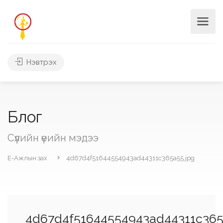
Нэвтрэх
Блог
Сүүлийн үеийн мэдээ
Е-Ажлын зах
4d67d4f51644554943ad44311c365a55.jpg
4d67d4f51644554943ad44311c365