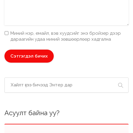
Миний нэр, емайл, вэв хуудсийг энэ бройзер дээр
дараагийн удаа миний зөвшөөрлөөр хадгална
Асуулт байна уу?