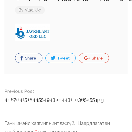
By
Vlad Ukr
Share
Tweet
Share
Post
Previous Post
navigation
4d67d4f51644554943ad44311c365a55.jpg
Таны имэйл хаягийг нийтлэхгүй.
Шаардлагатай
талбаруудыг
гэж тэмдэглэсэн