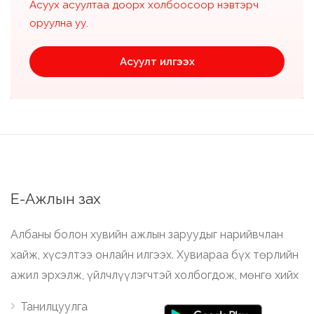
Асуух асуултаа доорх холбоосоор нэвтэрч
оруулна уу.
Асуулт илгээх
Е-Ажлын зах
Албаны болон хувийн ажлын заруудыг нарийвчлан
хайж, хүсэлтээ онлайн илгээх. Хувиараа бүх төрлийн
ажил эрхэлж, үйлчлүүлэгчтэй холбогдож, мөнгө хийх
Танилцуулга