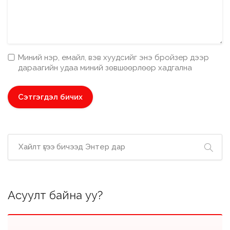
Миний нэр, емайл, вэв хуудсийг энэ бройзер дээр
дараагийн удаа миний зөвшөөрлөөр хадгална
Асуулт байна уу?