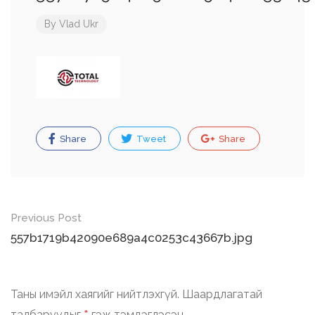
By
Vlad Ukr
Share
Tweet
Share
Post
Previous Post
navigation
557b1719b42090e689a4c0253c43667b.jpg
Таны имэйл хаягийг нийтлэхгүй.
Шаардлагатай
талбаруудыг
гэж тэмдэглэсэн