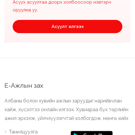
Асуух асуултаа доорх холбоосоор нэвтэрч
оруулна уу.
Асуулт илгээх
Е-Ажлын зах
Албаны болон хувийн ажлын заруудыг нарийвчлан
хайж, хүсэлтээ онлайн илгээх. Хувиараа бүх төрлийн
ажил эрхэлж, үйлчлүүлэгчтэй холбогдож, мөнгө хийх
Танилцуулга