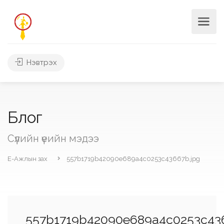
Нэвтрэх
Блог
Сүүлийн үеийн мэдээ
Е-Ажлын зах
557b1719b42090e689a4c0253c43667b.jpg
557b1719b42090e689a4c0253c43