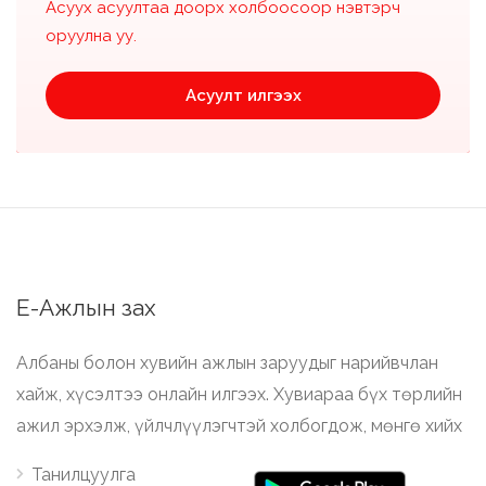
Асуух асуултаа доорх холбоосоор нэвтэрч
оруулна уу.
Асуулт илгээх
Е-Ажлын зах
Албаны болон хувийн ажлын заруудыг нарийвчлан
хайж, хүсэлтээ онлайн илгээх. Хувиараа бүх төрлийн
ажил эрхэлж, үйлчлүүлэгчтэй холбогдож, мөнгө хийх
Танилцуулга