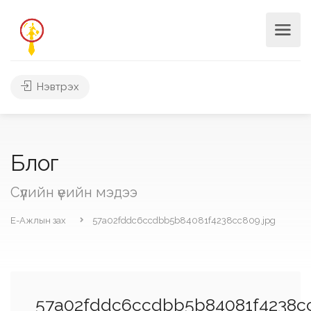
Нэвтрэх
Блог
Сүүлийн үеийн мэдээ
Е-Ажлын зах
57a02fddc6ccdbb5b84081f4238cc809.jpg
57a02fddc6ccdbb5b84081f4238cc