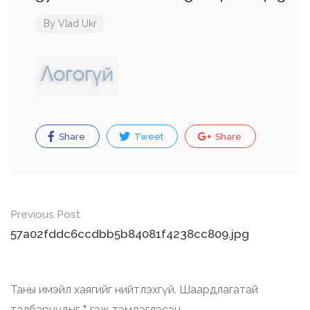
By
Vlad Ukr
Share
Tweet
Share
Post
Previous Post
navigation
57a02fddc6ccdbb5b84081f4238cc809.jpg
Таны имэйл хаягийг нийтлэхгүй.
Шаардлагатай
талбаруудыг
гэж тэмдэглэсэн