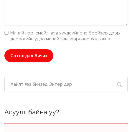
Миний нэр, емайл, вэв хуудсийг энэ бройзер дээр
дараагийн удаа миний зөвшөөрлөөр хадгална
Асуулт байна уу?