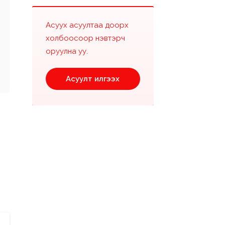
Асуух асуултаа доорх
холбоосоор нэвтэрч
оруулна уу.
Асуулт илгээх