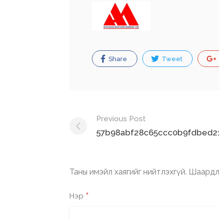
Share
Tweet
Post
Previous Post
navigation
57b98abf28c65ccc0b9fdbed21
Таны имэйл хаягийг нийтлэхгүй.
Шаардл
*
Нэр