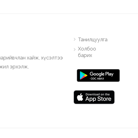
Танилцуулга
Холбоо
барих
арийвчлан хайж, хүсэлтээ
ажил эрхэлж,