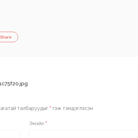
Share
c75f20.jpg
*
агатай талбаруудыг
гэж тэмдэглэсэн
*
Эмэйл