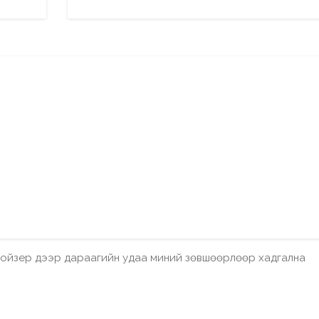
бройзер дээр дараагийн удаа миний зөвшөөрлөөр хадгална