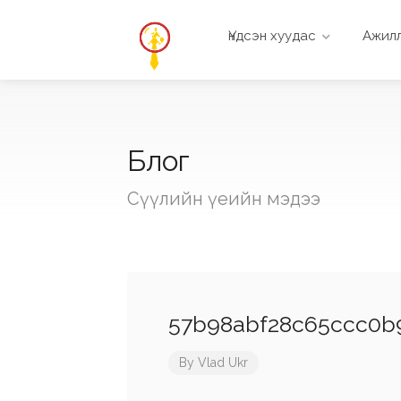
Үндсэн хуудас
Ажилл
Блог
Сүүлийн үеийн мэдээ
57b98abf28c65ccc0b9
By
Vlad Ukr