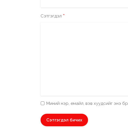
*
Сэтгэгдэл
Миний нэр, емайл, вэв хуудсийг энэ 