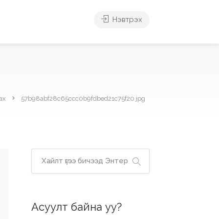
Нэвтрэх
ах
57b98abf28c65ccc0b9fdbed21c75f20.jpg
Асуулт байна уу?