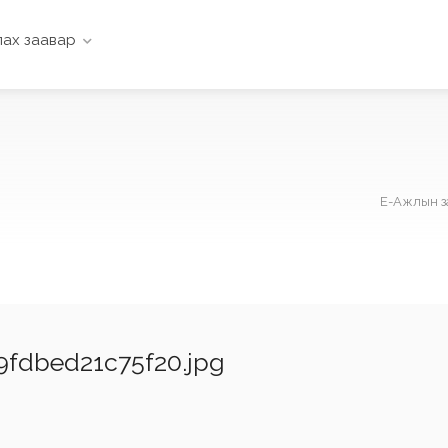
ах заавар
Е-Ажлын з
fdbed21c75f20.jpg