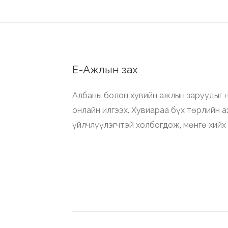
Е-Ажлын зах
Албаны болон хувийн ажлын заруудыг н
онлайн илгээх. Хувиараа бүх төрлийн 
үйлчлүүлэгчтэй холбогдож, мөнгө хийх