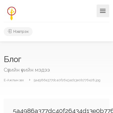
Нэвтрэх
Блог
Сүүлийн үеийн мэдээ
Е-Ажлын зах
5a4986a377dc40f26434d13e0b776428.jpg
5a4986a377dc40f26434d13e0b776