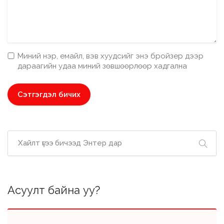
Миний нэр, емайл, вэв хуудсийг энэ бройзер дээр
дараагийн удаа миний зөвшөөрлөөр хадгална
Асуулт байна уу?