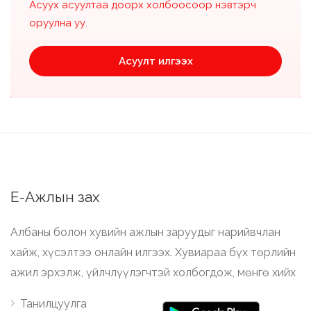
Асуух асуултаа доорх холбоосоор нэвтэрч
оруулна уу.
Асуулт илгээх
Е-Ажлын зах
Албаны болон хувийн ажлын заруудыг нарийвчлан
хайж, хүсэлтээ онлайн илгээх. Хувиараа бүх төрлийн
ажил эрхэлж, үйлчлүүлэгчтэй холбогдож, мөнгө хийх
Танилцуулга