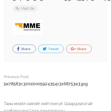
By
Vlad Ukr
Share
Tweet
Share
Post
Previous Post
navigation
5e78583c3201b00592435413168753a3.jpg
Таны имэйл хаягийг нийтлэхгүй.
Шаардлагатай
талбаруудыг
гэж тэмдэглэсэн