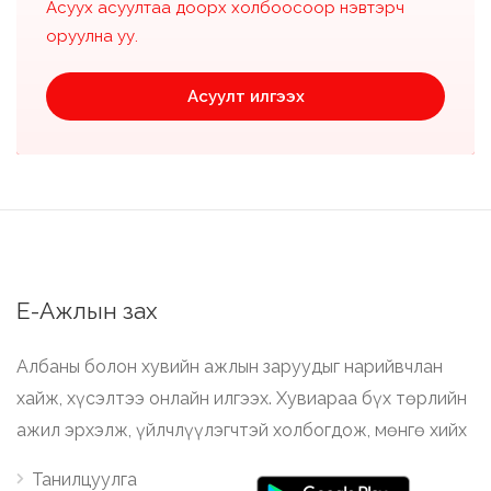
Асуух асуултаа доорх холбоосоор нэвтэрч
оруулна уу.
Асуулт илгээх
Е-Ажлын зах
Албаны болон хувийн ажлын заруудыг нарийвчлан
хайж, хүсэлтээ онлайн илгээх. Хувиараа бүх төрлийн
ажил эрхэлж, үйлчлүүлэгчтэй холбогдож, мөнгө хийх
Танилцуулга