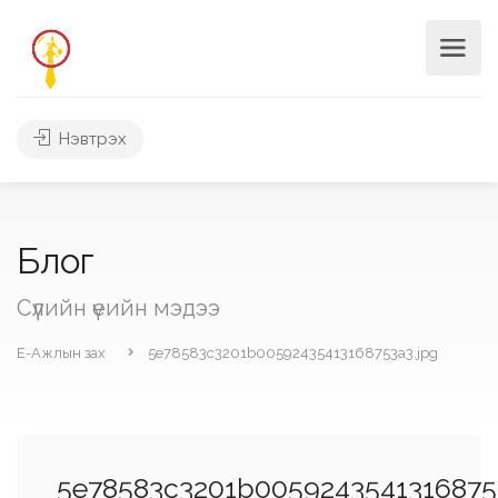
Нэвтрэх
Блог
Сүүлийн үеийн мэдээ
Е-Ажлын зах
5e78583c3201b00592435413168753a3.jpg
5e78583c3201b0059243541316875