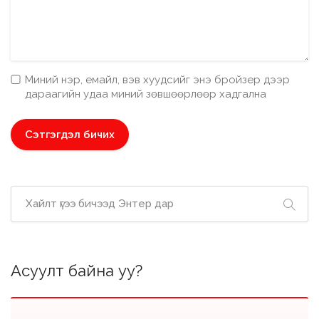
Миний нэр, емайл, вэв хуудсийг энэ бройзер дээр
дараагийн удаа миний зөвшөөрлөөр хадгална
Асуулт байна уу?