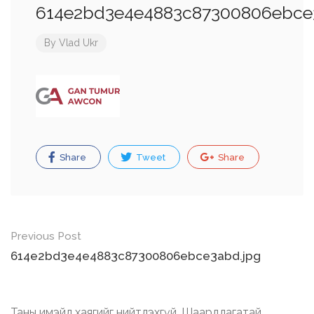
614e2bd3e4e4883c87300806ebce
By
Vlad Ukr
Share
Tweet
Share
Post
Previous Post
navigation
614e2bd3e4e4883c87300806ebce3abd.jpg
Таны имэйл хаягийг нийтлэхгүй.
Шаардлагатай