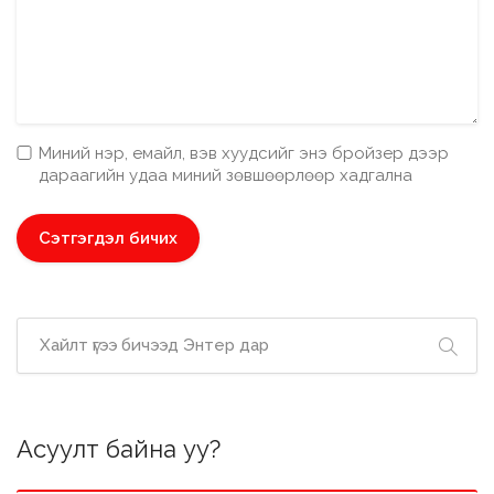
Миний нэр, емайл, вэв хуудсийг энэ бройзер дээр
дараагийн удаа миний зөвшөөрлөөр хадгална
Асуулт байна уу?