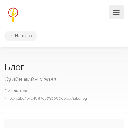
Нэвтрэх
Блог
Сүүлийн үеийн мэдээ
Е-Ажлын зах
614e2bd3e4e4883c87300806ebce3abd.jpg