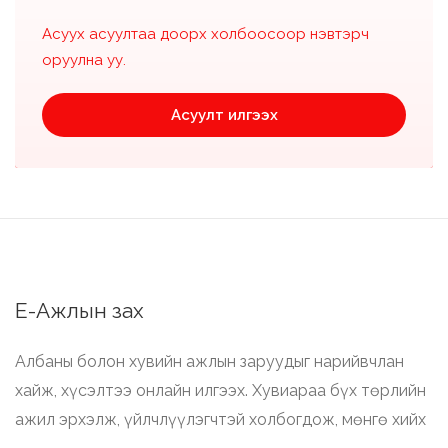
Асуух асуултаа доорх холбоосоор нэвтэрч
оруулна уу.
Асуулт илгээх
Е-Ажлын зах
Албаны болон хувийн ажлын заруудыг нарийвчлан
хайж, хүсэлтээ онлайн илгээх. Хувиараа бүх төрлийн
ажил эрхэлж, үйлчлүүлэгчтэй холбогдож, мөнгө хийх