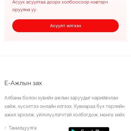
Асуух асуултаа доорх холбоосоор нэвтэрч
оруулна уу.
Асуулт илгээх
Е-Ажлын зах
Албаны болон хувийн ажлын заруудыг нарийвчлан
хайж, хүсэлтээ онлайн илгээх. Хувиараа бүх төрлийн
ажил эрхэлж, үйлчлүүлэгчтэй холбогдож, мөнгө хийх
Танилцуулга