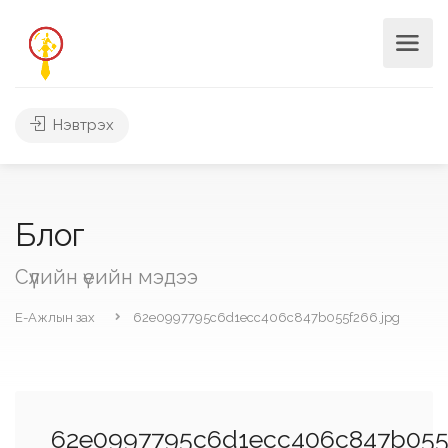
Нэвтрэх
Блог
Сүүлийн үеийн мэдээ
Е-Ажлын зах
62e0997795c6d1ecc406c847b055f266.jpg
62e0997795c6d1ecc406c847b055