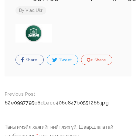
By
Vlad Ukr
Share
Tweet
Share
Post
Previous Post
navigation
62e0997795c6d1ecc406c847b055f266.jpg
Таны имэйл хаягийг нийтлэхгүй.
Шаардлагатай
талбаруудыг
гэж тэмдэглэсэн