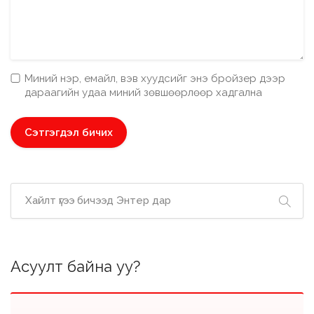
Миний нэр, емайл, вэв хуудсийг энэ бройзер дээр
дараагийн удаа миний зөвшөөрлөөр хадгална
Асуулт байна уу?