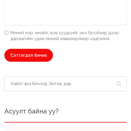
Миний нэр, емайл, вэв хуудсийг энэ бройзер дээр
дараагийн удаа миний зөвшөөрлөөр хадгална
Асуулт байна уу?