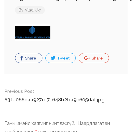
By
Vlad Ukr
Share
Tweet
Share
Post
Previous Post
navigation
63fe066caa927c171648b2ba9c605daf.jpg
Таны имэйл хаягийг нийтлэхгүй.
Шаардлагатай
талбаруудыг
гэж тэмдэглэсэн