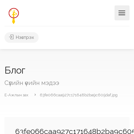
Нэвтрэх
Блог
Сүүлийн үеийн мэдээ
Е-Ажлын зах
63fe066caa927c171648b2ba9c605daf.jpg
63fe066caa927c171648b2ba9c605