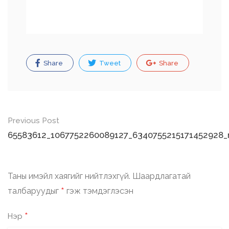
Share
Tweet
Share
Post
Previous Post
navigation
65583612_1067752260089127_6340755215171452928_
Таны имэйл хаягийг нийтлэхгүй.
Шаардлагатай
*
талбаруудыг
гэж тэмдэглэсэн
*
Нэр