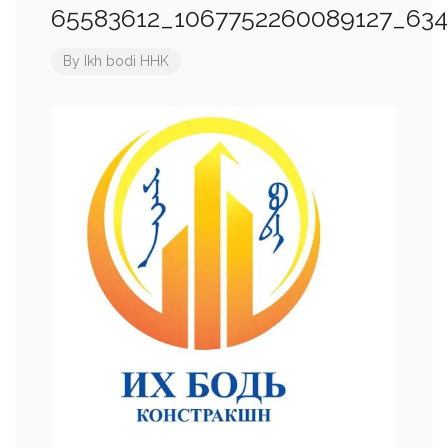
65583612_1067752260089127_634
By
Ikh bodi HHK