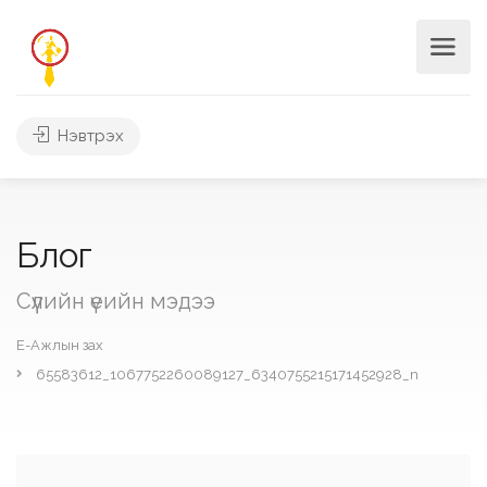
Нэвтрэх
Блог
Сүүлийн үеийн мэдээ
Е-Ажлын зах
65583612_1067752260089127_6340755215171452928_n