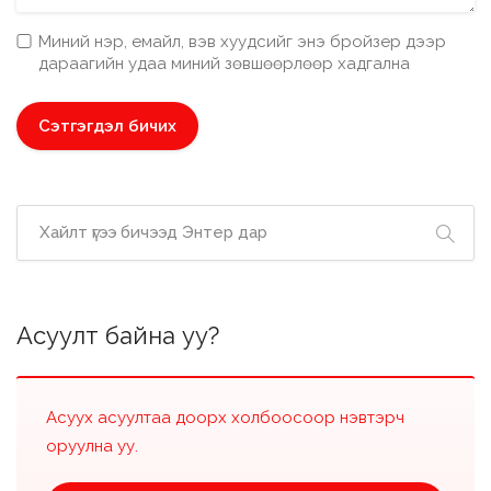
Миний нэр, емайл, вэв хуудсийг энэ бройзер дээр
дараагийн удаа миний зөвшөөрлөөр хадгална
Асуулт байна уу?
Асуух асуултаа доорх холбоосоор нэвтэрч
оруулна уу.