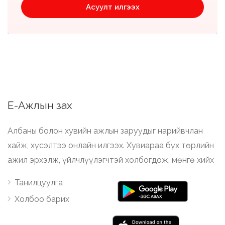
Асуулт илгээх
Е-Ажлын зах
Албаны болон хувийн ажлын заруудыг нарийвчлан
хайж, хүсэлтээ онлайн илгээх. Хувиараа бүх төрлийн
ажил эрхэлж, үйлчлүүлэгчтэй холбогдож, мөнгө хийх
Танилцуулга
Холбоо барих