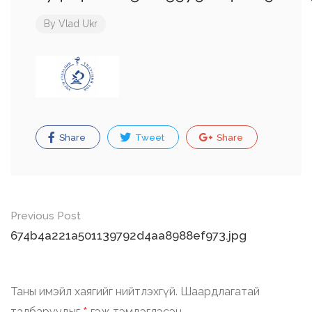
By
Vlad Ukr
Share
Tweet
Share
Post
Previous Post
navigation
674b4a221a501139792d4aa8988ef973.jpg
Таны имэйл хаягийг нийтлэхгүй.
Шаардлагатай
талбаруудыг
гэж тэмдэглэсэн