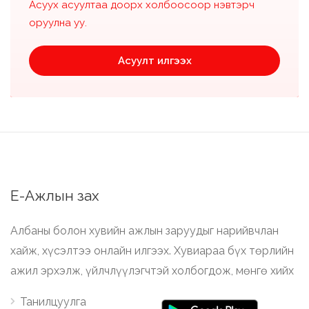
Асуух асуултаа доорх холбоосоор нэвтэрч
оруулна уу.
Асуулт илгээх
Е-Ажлын зах
Албаны болон хувийн ажлын заруудыг нарийвчлан
хайж, хүсэлтээ онлайн илгээх. Хувиараа бүх төрлийн
ажил эрхэлж, үйлчлүүлэгчтэй холбогдож, мөнгө хийх
Танилцуулга