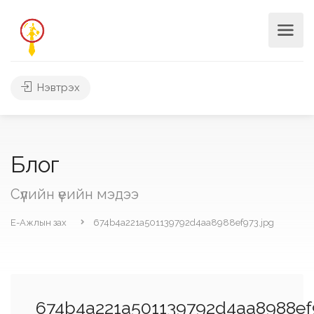
Нэвтрэх
Блог
Сүүлийн үеийн мэдээ
Е-Ажлын зах
674b4a221a501139792d4aa8988ef973.jpg
674b4a221a501139792d4aa8988ef