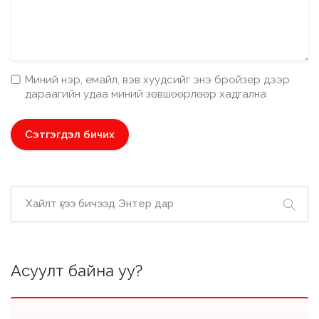
Миний нэр, емайл, вэв хуудсийг энэ бройзер дээр
дараагийн удаа миний зөвшөөрлөөр хадгална
Асуулт байна уу?