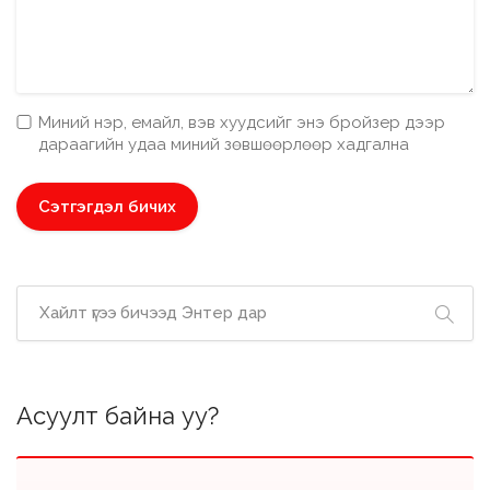
Миний нэр, емайл, вэв хуудсийг энэ бройзер дээр
дараагийн удаа миний зөвшөөрлөөр хадгална
Асуулт байна уу?