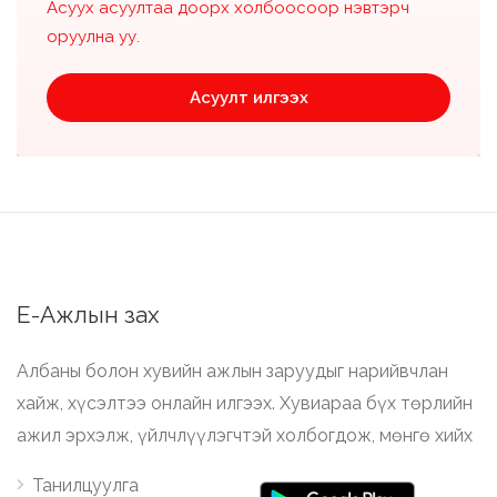
Асуух асуултаа доорх холбоосоор нэвтэрч
оруулна уу.
Асуулт илгээх
Е-Ажлын зах
Албаны болон хувийн ажлын заруудыг нарийвчлан
хайж, хүсэлтээ онлайн илгээх. Хувиараа бүх төрлийн
ажил эрхэлж, үйлчлүүлэгчтэй холбогдож, мөнгө хийх
Танилцуулга