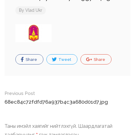
By
Vlad Ukr
Share
Tweet
Share
Post
Previous Post
navigation
68ec84c72fdfd76a937b4c3a680d01d7.jpg
Таны имэйл хаягийг нийтлэхгүй.
Шаардлагатай
талбаруудыг
гэж тэмдэглэсэн