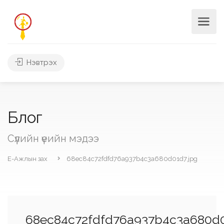
Нэвтрэх
Блог
Сүүлийн үеийн мэдээ
Е-Ажлын зах
68ec84c72fdfd76a937b4c3a680d01d7.jpg
68ec84c72fdfd76a937b4c3a680d0