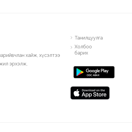
Танилцуулга
Холбоо
барих
арийвчлан хайж, хүсэлтээ
ажил эрхэлж,