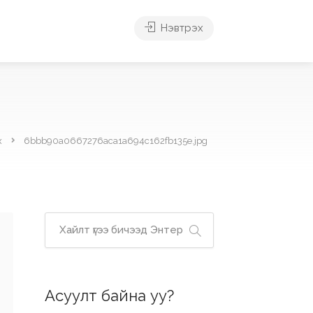
Нэвтрэх
х
6bbb90a0667276aca1a694c162fb135e.jpg
Асуулт байна уу?