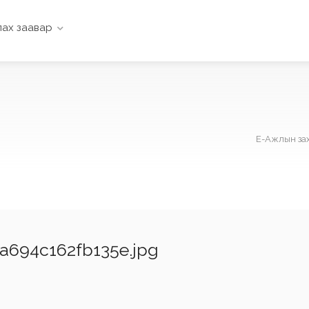
ах заавар
Е-Ажлын за
694c162fb135e.jpg