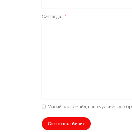
*
Сэтгэгдэл
Миний нэр, емайл, вэв хуудсийг энэ 