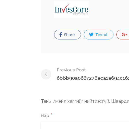
Share
Tweet
Post
Previous Post
navigation
6bbb90a0667276aca1a694c162
Таны имэйл хаягийг нийтлэхгүй.
Шаардл
*
Нэр