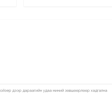
бройзер дээр дараагийн удаа миний зөвшөөрлөөр хадгална