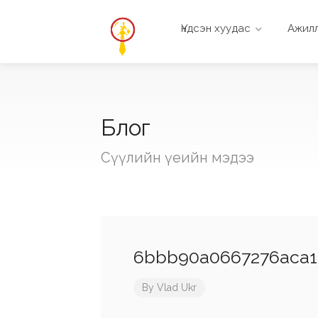
Үндсэн хуудас
Ажилл
Блог
Сүүлийн үеийн мэдээ
6bbb90a0667276aca1a
By
Vlad Ukr