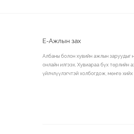
Е-Ажлын зах
Албаны болон хувийн ажлын заруудыг н
онлайн илгээх. Хувиараа бүх төрлийн 
үйлчлүүлэгчтэй холбогдож, мөнгө хийх