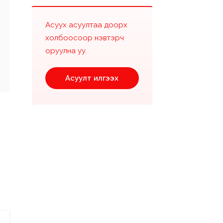
Асуух асуултаа доорх
холбоосоор нэвтэрч
оруулна уу.
Асуулт илгээх