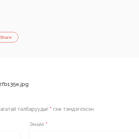
Share
fb135e.jpg
*
агатай талбаруудыг
гэж тэмдэглэсэн
*
Эмэйл