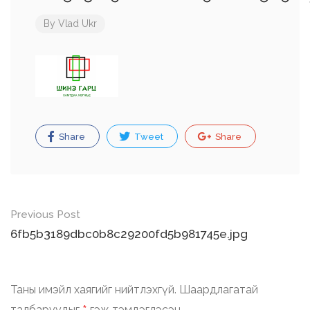
By
Vlad Ukr
Share
Tweet
Share
Post
Previous Post
navigation
6fb5b3189dbc0b8c29200fd5b981745e.jpg
Таны имэйл хаягийг нийтлэхгүй.
Шаардлагатай
талбаруудыг
гэж тэмдэглэсэн