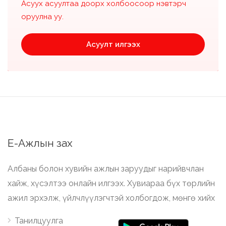
Асуух асуултаа доорх холбоосоор нэвтэрч
оруулна уу.
Асуулт илгээх
Е-Ажлын зах
Албаны болон хувийн ажлын заруудыг нарийвчлан
хайж, хүсэлтээ онлайн илгээх. Хувиараа бүх төрлийн
ажил эрхэлж, үйлчлүүлэгчтэй холбогдож, мөнгө хийх
Танилцуулга