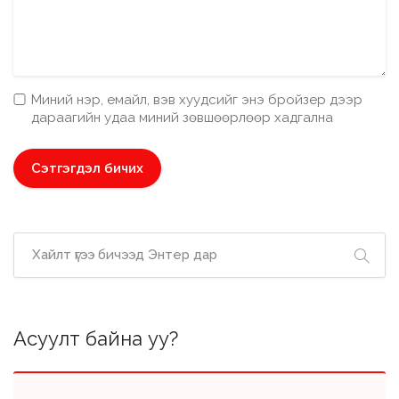
Миний нэр, емайл, вэв хуудсийг энэ бройзер дээр
дараагийн удаа миний зөвшөөрлөөр хадгална
Асуулт байна уу?