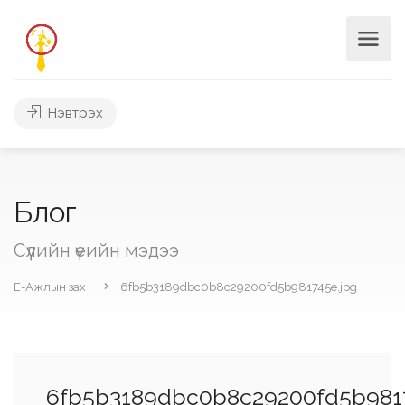
Нэвтрэх
Блог
Сүүлийн үеийн мэдээ
Е-Ажлын зах
6fb5b3189dbc0b8c29200fd5b981745e.jpg
6fb5b3189dbc0b8c29200fd5b9817