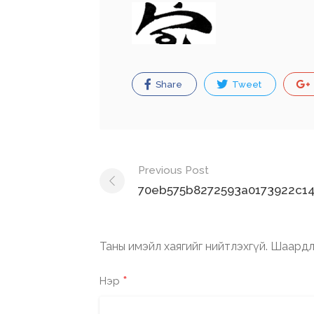
Share
Tweet
Post
Previous Post
navigation
70eb575b8272593a0173922c14
Таны имэйл хаягийг нийтлэхгүй.
Шаардл
*
Нэр