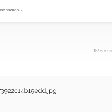
ах заавар
Е-Ажлын з
3922c14b19edd.jpg