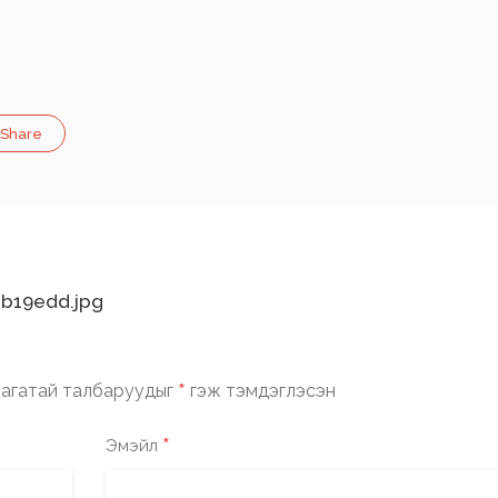
Share
b19edd.jpg
*
агатай талбаруудыг
гэж тэмдэглэсэн
*
Эмэйл