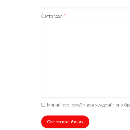
*
Сэтгэгдэл
Миний нэр, емайл, вэв хуудсийг энэ 