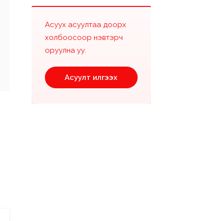
Асуух асуултаа доорх
холбоосоор нэвтэрч
оруулна уу.
Асуулт илгээх