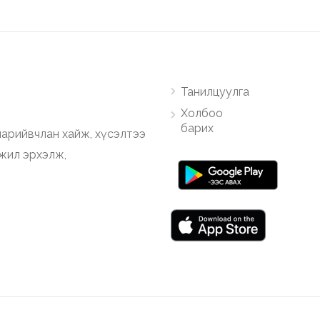
Танилцуулга
Холбоо
барих
арийвчлан хайж, хүсэлтээ
ажил эрхэлж,