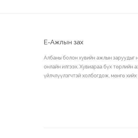
Е-Ажлын зах
Албаны болон хувийн ажлын заруудыг н
онлайн илгээх. Хувиараа бүх төрлийн 
үйлчлүүлэгчтэй холбогдож, мөнгө хийх