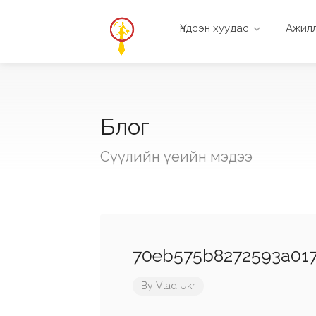
Үндсэн хуудас
Ажилл
Блог
Сүүлийн үеийн мэдээ
70eb575b8272593a017
By
Vlad Ukr