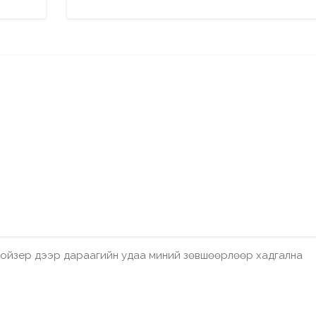
бройзер дээр дараагийн удаа миний зөвшөөрлөөр хадгална