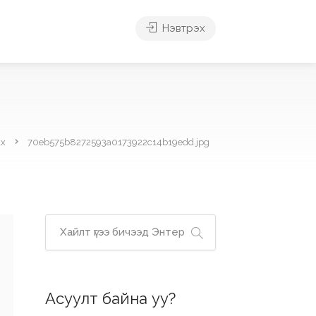
Нэвтрэх
ах
70eb575b8272593a0173922c14b19edd.jpg
Асуулт байна уу?