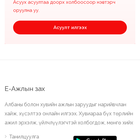
Асуух асуултаа доорх холбоосоор нэвтэрч
оруулна уу.
Асуулт илгээх
Е-Ажлын зах
Албаны болон хувийн ажлын заруудыг нарийвчлан
хайж, хүсэлтээ онлайн илгээх. Хувиараа бүх төрлийн
ажил эрхэлж, үйлчлүүлэгчтэй холбогдож, мөнгө хийх
Танилцуулга