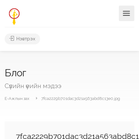
Нэвтрэх
Блог
Сүүлийн үеийн мэдээ
Е-Ажлын зах
7fca2229b701dac3d21a563abd8c13e0.jpg
7fca2229b701dac3d21a563abd8c1