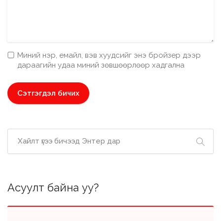
Миний нэр, емайл, вэв хуудсийг энэ бройзер дээр
дараагийн удаа миний зөвшөөрлөөр хадгална
Асуулт байна уу?