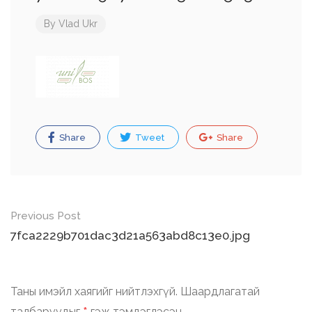
By
Vlad Ukr
Share
Tweet
Share
Post
Previous Post
navigation
7fca2229b701dac3d21a563abd8c13e0.jpg
Таны имэйл хаягийг нийтлэхгүй.
Шаардлагатай
талбаруудыг
гэж тэмдэглэсэн