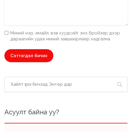
Миний нэр, емайл, вэв хуудсийг энэ бройзер дээр
дараагийн удаа миний зөвшөөрлөөр хадгална
Асуулт байна уу?