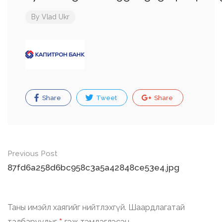
By
Vlad Ukr
Share
Tweet
Share
Post
Previous Post
navigation
87fd6a258d6bc958c3a5a42848ce53e4.jpg
Таны имэйл хаягийг нийтлэхгүй.
Шаардлагатай
талбаруудыг
гэж тэмдэглэсэн