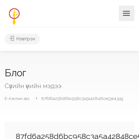
Нэвтрэх
Блог
Сүүлийн үеийн мэдээ
Е-Ажлын зах
87fd6a258d6bc958c3a5a42848ce53e4.jpg
87fd6a258d6bc958c3a5a42848ce5