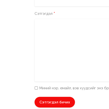
*
Сэтгэгдэл
Миний нэр, емайл, вэв хуудсийг энэ 