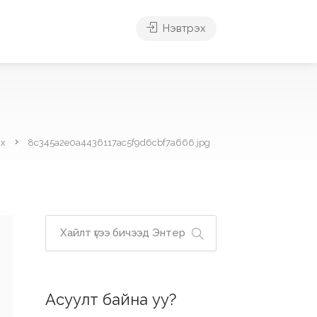
Нэвтрэх
ах
8c345a2e0a4436117ac5f9d6cbf7a666.jpg
Асуулт байна уу?