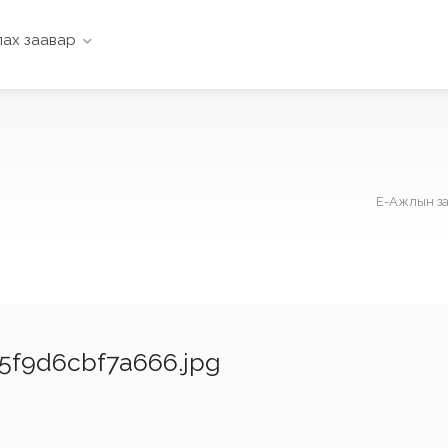
ах заавар
Е-Ажлын з
5f9d6cbf7a666.jpg