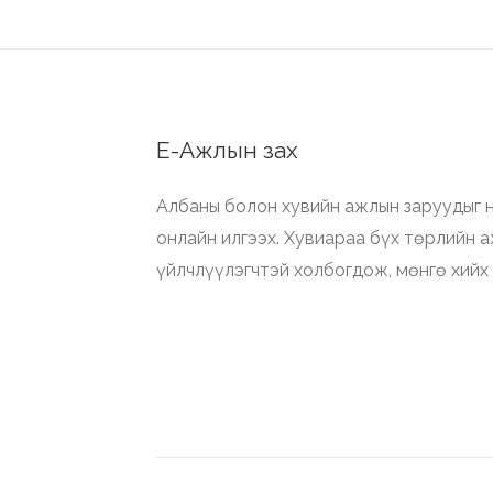
Е-Ажлын зах
Албаны болон хувийн ажлын заруудыг н
онлайн илгээх. Хувиараа бүх төрлийн 
үйлчлүүлэгчтэй холбогдож, мөнгө хийх