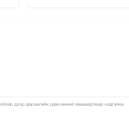
бройзер дээр дараагийн удаа миний зөвшөөрлөөр хадгална