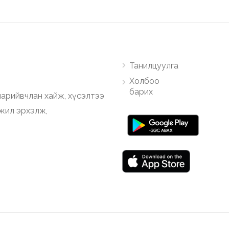
Танилцуулга
Холбоо
барих
арийвчлан хайж, хүсэлтээ
ажил эрхэлж,