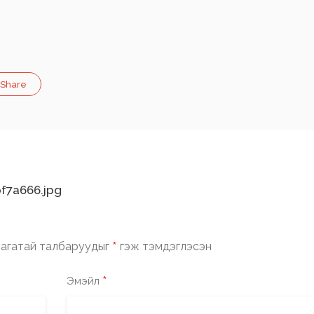
Share
f7a666.jpg
*
агатай талбаруудыг
гэж тэмдэглэсэн
*
Эмэйл