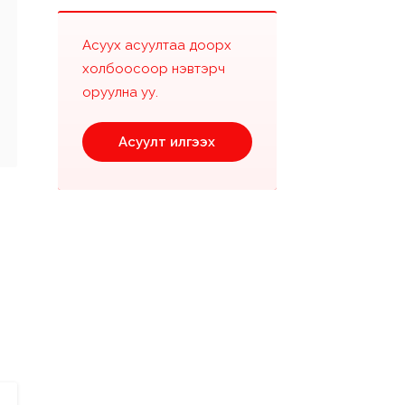
Асуух асуултаа доорх
холбоосоор нэвтэрч
оруулна уу.
Асуулт илгээх