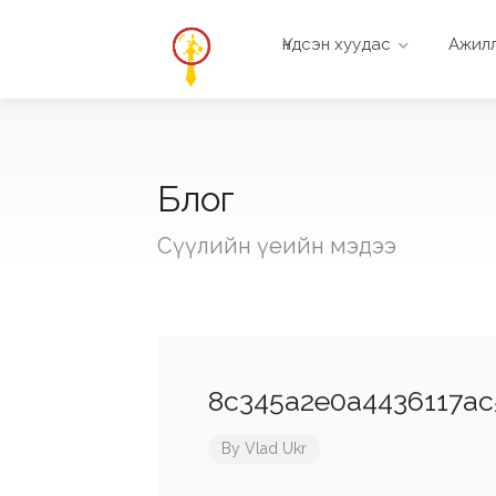
Үндсэн хуудас
Ажилл
Блог
Сүүлийн үеийн мэдээ
8c345a2e0a4436117ac
By
Vlad Ukr