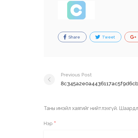
Share
Tweet
Post
Previous Post
navigation
8c345a2e0a4436117ac5f9d6cb
Таны имэйл хаягийг нийтлэхгүй.
Шаардл
*
Нэр