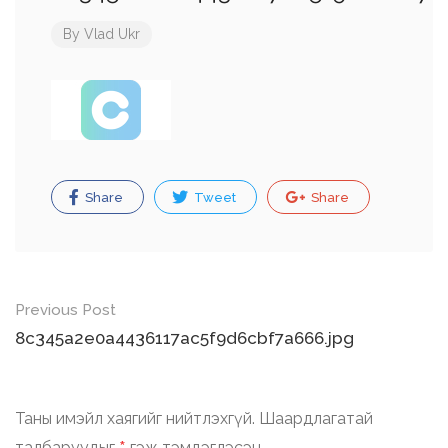
By
Vlad Ukr
Share
Tweet
Share
Post
Previous Post
navigation
8c345a2e0a4436117ac5f9d6cbf7a666.jpg
Таны имэйл хаягийг нийтлэхгүй.
Шаардлагатай
талбаруудыг
гэж тэмдэглэсэн