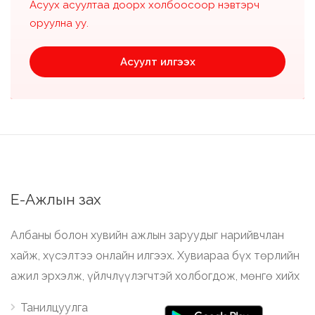
Асуух асуултаа доорх холбоосоор нэвтэрч
оруулна уу.
Асуулт илгээх
Е-Ажлын зах
Албаны болон хувийн ажлын заруудыг нарийвчлан
хайж, хүсэлтээ онлайн илгээх. Хувиараа бүх төрлийн
ажил эрхэлж, үйлчлүүлэгчтэй холбогдож, мөнгө хийх
Танилцуулга