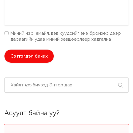
Миний нэр, емайл, вэв хуудсийг энэ бройзер дээр
дараагийн удаа миний зөвшөөрлөөр хадгална
Асуулт байна уу?