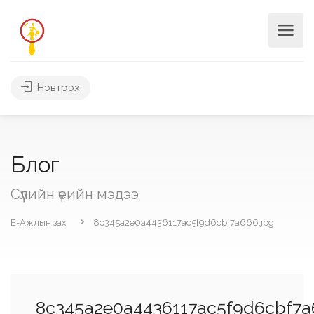
Нэвтрэх
Блог
Сүүлийн үеийн мэдээ
Е-Ажлын зах
8c345a2e0a4436117ac5f9d6cbf7a666.jpg
8c345a2e0a4436117ac5f9d6cbf7a