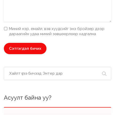
Миний нэр, емайл, вэв хуудсийг энэ бройзер дээр
дараагийн удаа миний зөвшөөрлөөр хадгална
Асуулт байна уу?