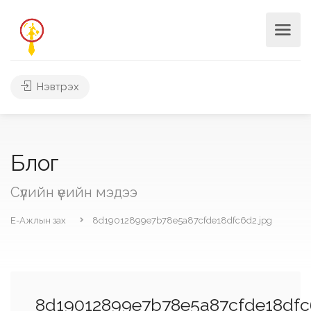
Нэвтрэх
Блог
Сүүлийн үеийн мэдээ
Е-Ажлын зах
8d19012899e7b78e5a87cfde18dfc6d2.jpg
8d19012899e7b78e5a87cfde18dfc