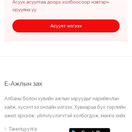
Асуух асуултаа доорх холбоосоор нэвтэрч
оруулна уу.
Асуулт илгээх
Е-Ажлын зах
Албаны болон хувийн ажлын заруудыг нарийвчлан
хайж, хүсэлтээ онлайн илгээх. Хувиараа бүх төрлийн
ажил эрхэлж, үйлчлүүлэгчтэй холбогдож, мөнгө хийх
Танилцуулга