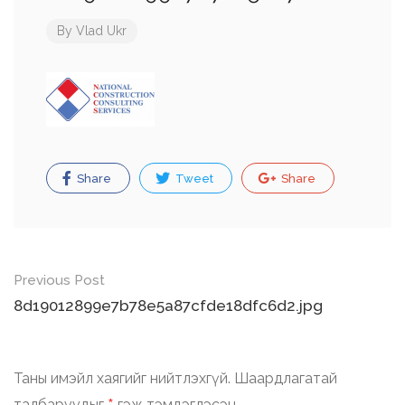
By
Vlad Ukr
Share
Tweet
Share
Post
Previous Post
navigation
8d19012899e7b78e5a87cfde18dfc6d2.jpg
Таны имэйл хаягийг нийтлэхгүй.
Шаардлагатай
талбаруудыг
гэж тэмдэглэсэн