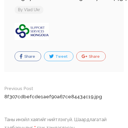
By
Vlad Ukr
Share
Tweet
Share
Post
Previous Post
navigation
8f307cdbefcde1aef90a67ce84434c19.jpg
Таны имэйл хаягийг нийтлэхгүй.
Шаардлагатай
талбаруудыг
гэж тэмдэглэсэн