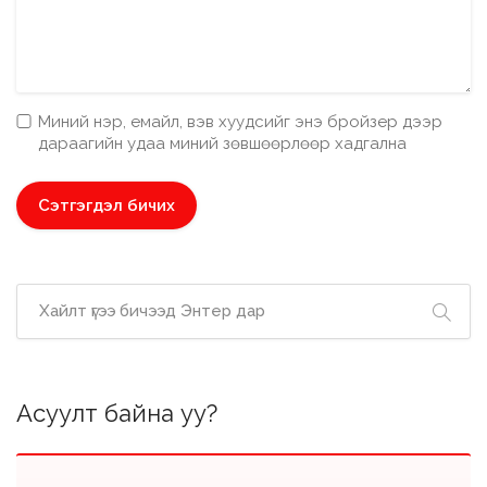
Миний нэр, емайл, вэв хуудсийг энэ бройзер дээр
дараагийн удаа миний зөвшөөрлөөр хадгална
Асуулт байна уу?