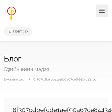
Нэвтрэх
Блог
Сүүлийн үеийн мэдээ
Е-Ажлын зах
8f307cdbefcde1aef90a67ce84434c19.jpg
8f307cdbefcde1aef90a67ce84434