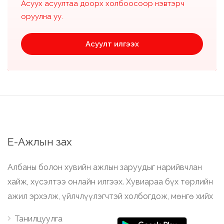
Асуух асуултаа доорх холбоосоор нэвтэрч
оруулна уу.
Асуулт илгээх
Е-Ажлын зах
Албаны болон хувийн ажлын заруудыг нарийвчлан
хайж, хүсэлтээ онлайн илгээх. Хувиараа бүх төрлийн
ажил эрхэлж, үйлчлүүлэгчтэй холбогдож, мөнгө хийх
Танилцуулга