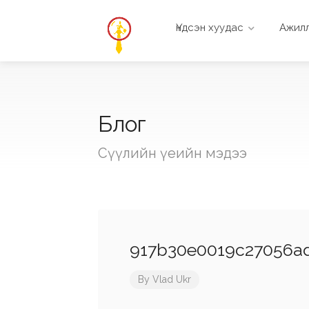
Үндсэн хуудас
Ажилл
Блог
Сүүлийн үеийн мэдээ
917b30e0019c27056ad
By
Vlad Ukr