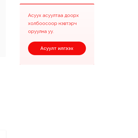
Асуух асуултаа доорх
холбоосоор нэвтэрч
оруулна уу.
Асуулт илгээх