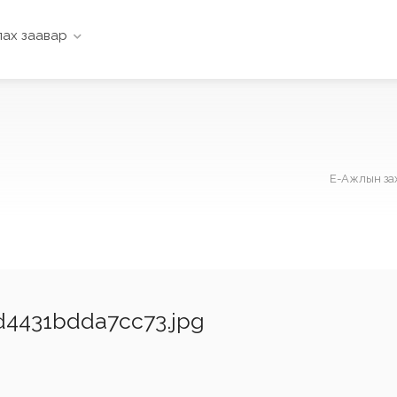
ах заавар
Е-Ажлын за
4431bdda7cc73.jpg