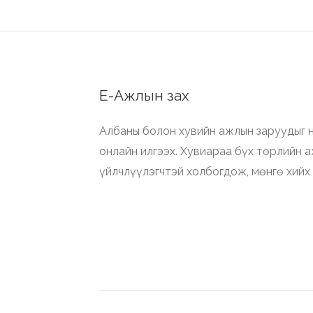
Е-Ажлын зах
Албаны болон хувийн ажлын заруудыг н
онлайн илгээх. Хувиараа бүх төрлийн 
үйлчлүүлэгчтэй холбогдож, мөнгө хийх