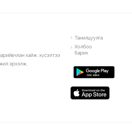
Танилцуулга
Холбоо
барих
арийвчлан хайж, хүсэлтээ
ажил эрхэлж,