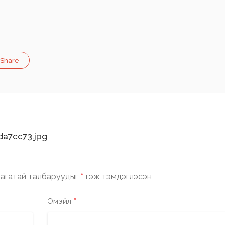
Share
a7cc73.jpg
*
агатай талбаруудыг
гэж тэмдэглэсэн
*
Эмэйл