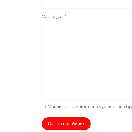
*
Сэтгэгдэл
Миний нэр, емайл, вэв хуудсийг энэ 