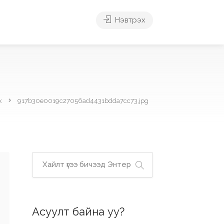
Нэвтрэх
х
917b30e0019c27056ad4431bdda7cc73.jpg
Асуулт байна уу?