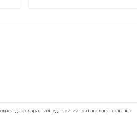
бройзер дээр дараагийн удаа миний зөвшөөрлөөр хадгална