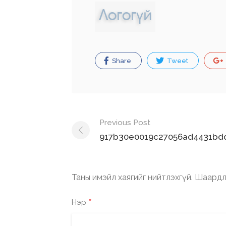
Share
Tweet
Post
Previous Post
navigation
917b30e0019c27056ad4431bdd
Таны имэйл хаягийг нийтлэхгүй.
Шаардл
*
Нэр