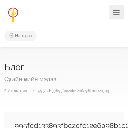
Нэвтрэх
Блог
Сүүлийн үеийн мэдээ
Е-Ажлын зах
995fcd133893fbc2cfc12e6a98b1c02e.jpg
995fcd133893fbc2cfc12e6a98b1c0