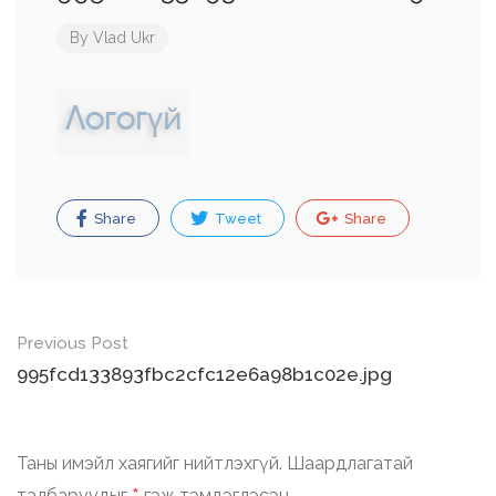
By
Vlad Ukr
Share
Tweet
Share
Post
Previous Post
navigation
995fcd133893fbc2cfc12e6a98b1c02e.jpg
Таны имэйл хаягийг нийтлэхгүй.
Шаардлагатай
талбаруудыг
гэж тэмдэглэсэн