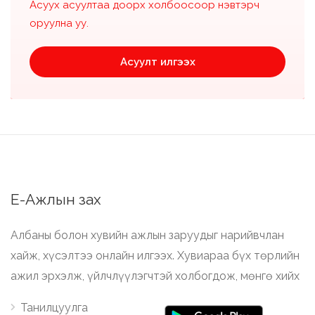
Асуух асуултаа доорх холбоосоор нэвтэрч
оруулна уу.
Асуулт илгээх
Е-Ажлын зах
Албаны болон хувийн ажлын заруудыг нарийвчлан
хайж, хүсэлтээ онлайн илгээх. Хувиараа бүх төрлийн
ажил эрхэлж, үйлчлүүлэгчтэй холбогдож, мөнгө хийх
Танилцуулга