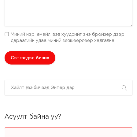
Миний нэр, емайл, вэв хуудсийг энэ бройзер дээр
дараагийн удаа миний зөвшөөрлөөр хадгална
Асуулт байна уу?