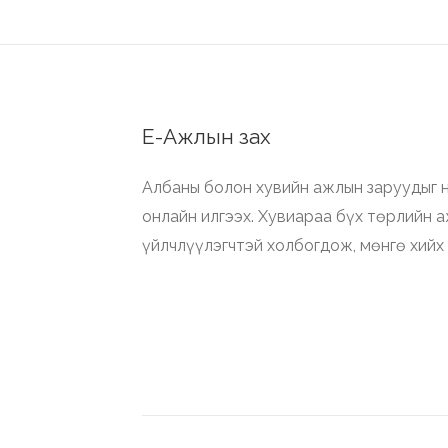
Е-Ажлын зах
Албаны болон хувийн ажлын заруудыг н
онлайн илгээх. Хувиараа бүх төрлийн 
үйлчлүүлэгчтэй холбогдож, мөнгө хийх