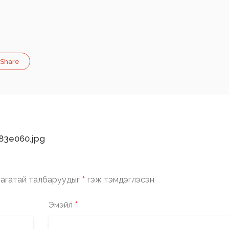
Share
83e060.jpg
*
агатай талбаруудыг
гэж тэмдэглэсэн
*
Эмэйл