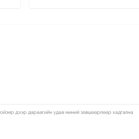
бройзер дээр дараагийн удаа миний зөвшөөрлөөр хадгална