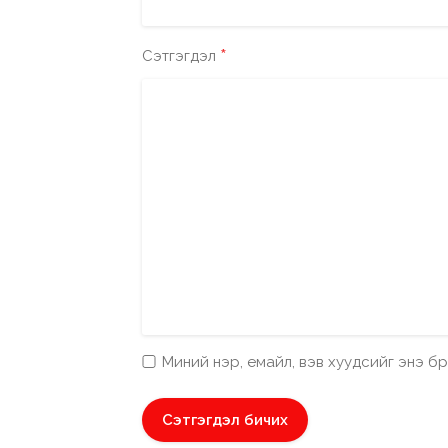
*
Сэтгэгдэл
Миний нэр, емайл, вэв хуудсийг энэ 