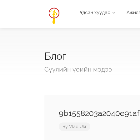
Үндсэн хуудас
Ажилл
Блог
Сүүлийн үеийн мэдээ
9b1558203a2040e91af
By
Vlad Ukr