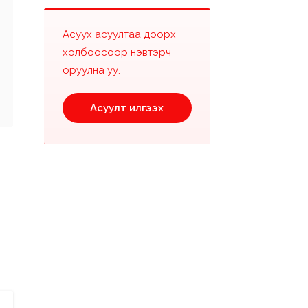
Асуух асуултаа доорх
холбоосоор нэвтэрч
оруулна уу.
Асуулт илгээх