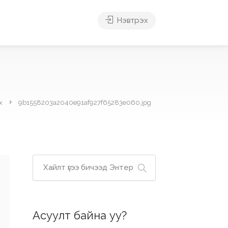
Нэвтрэх
х
9b1558203a2040e91af927f65283e060.jpg
Асуулт байна уу?