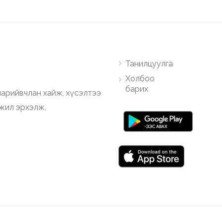
Танилцуулга
Холбоо
барих
арийвчлан хайж, хүсэлтээ
ажил эрхэлж,