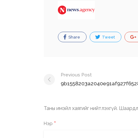
Share
Tweet
Post
Previous Post
navigation
9b1558203a2040e91af927f652
Таны имэйл хаягийг нийтлэхгүй.
Шаардл
*
Нэр