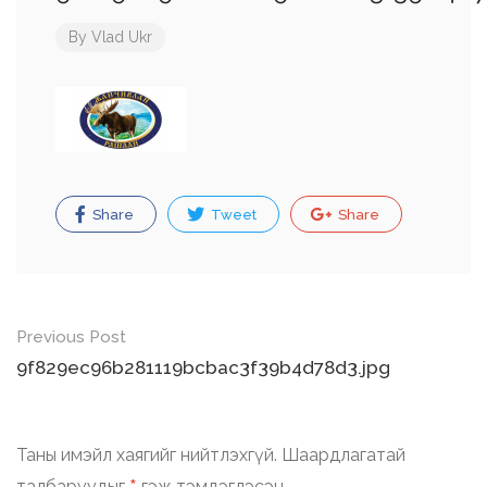
By
Vlad Ukr
Share
Tweet
Share
Post
Previous Post
navigation
9f829ec96b281119bcbac3f39b4d78d3.jpg
Таны имэйл хаягийг нийтлэхгүй.
Шаардлагатай
талбаруудыг
гэж тэмдэглэсэн