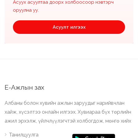
Асуух асуултаа доорх холбоосоор нэвтэрч
оруулна уу.
Асуулт илгээх
Е-Ажлын зах
Албаны болон хувийн ажлын заруудыг нарийвчлан
хайж, хүсэлтээ онлайн илгээх. Хувиараа бүх төрлийн
ажил эрхэлж, үйлчлүүлэгчтэй холбогдож, мөнгө хийх
Танилцуулга