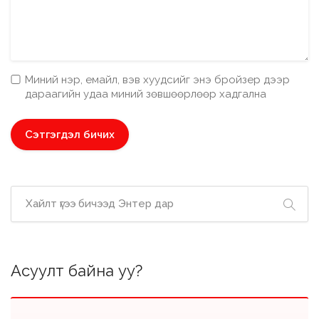
Миний нэр, емайл, вэв хуудсийг энэ бройзер дээр
дараагийн удаа миний зөвшөөрлөөр хадгална
Асуулт байна уу?