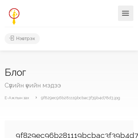
Нэвтрэх
Блог
Сүүлийн үеийн мэдээ
Е-Ажлын зах
9f829ec96b281119bcbac3f39b4d78d3.jpg
9f829ec96b281119bcbac3f39b4d7