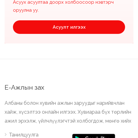
Асуух асуултаа доорх холбоосоор нэвтэрч
оруулна уу.
Асуулт илгээх
Е-Ажлын зах
Албаны болон хувийн ажлын заруудыг нарийвчлан
хайж, хүсэлтээ онлайн илгээх. Хувиараа бүх төрлийн
ажил эрхэлж, үйлчлүүлэгчтэй холбогдож, мөнгө хийх
Танилцуулга