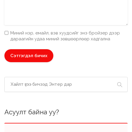
Миний нэр, емайл, вэв хуудсийг энэ бройзер дээр
дараагийн удаа миний зөвшөөрлөөр хадгална
Асуулт байна уу?