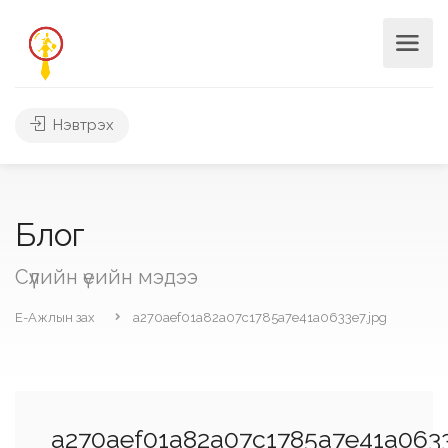
Нэвтрэх
Блог
Сүүлийн үеийн мэдээ
Е-Ажлын зах
a270aef01a82a07c1785a7e41a0633e7.jpg
a270aef01a82a07c1785a7e41a0633