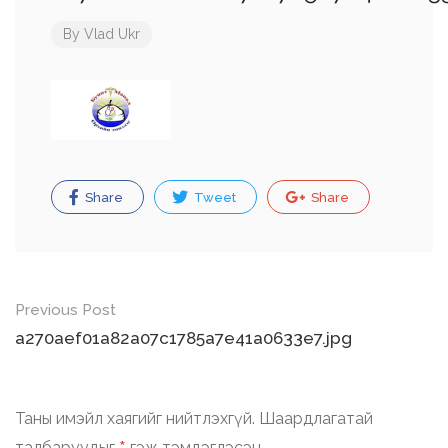
By
Vlad Ukr
Share
Tweet
Share
Post
Previous Post
navigation
a270aef01a82a07c1785a7e41a0633e7.jpg
Таны имэйл хаягийг нийтлэхгүй.
Шаардлагатай
талбаруудыг
гэж тэмдэглэсэн