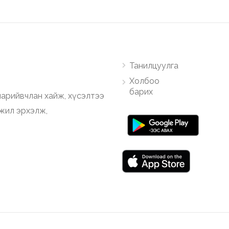
Танилцуулга
Холбоо
барих
арийвчлан хайж, хүсэлтээ
ажил эрхэлж,