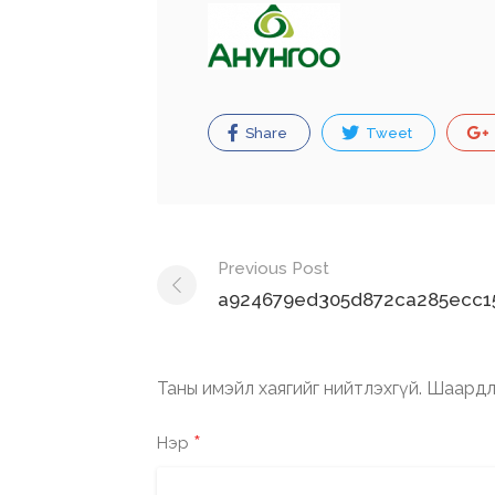
Share
Tweet
Post
Previous Post
navigation
a924679ed305d872ca285ecc15
Таны имэйл хаягийг нийтлэхгүй.
Шаардл
*
Нэр