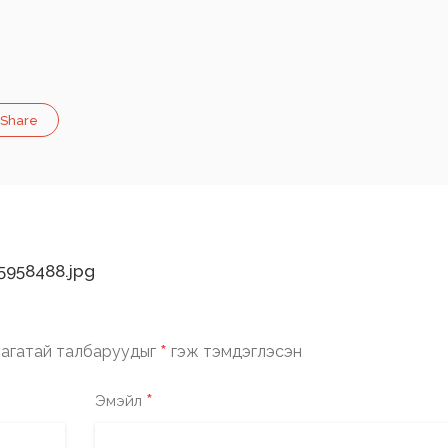
Share
958488.jpg
*
агатай талбаруудыг
гэж тэмдэглэсэн
*
Эмэйл