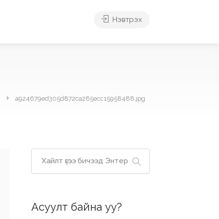
Нэвтрэх
a924679ed305d872ca285ecc15958488.jpg
Асуулт байна уу?