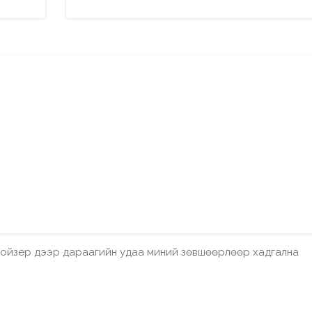
бройзер дээр дараагийн удаа миний зөвшөөрлөөр хадгална