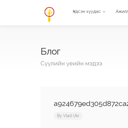
Үндсэн хуудас
Ажилл
Блог
Сүүлийн үеийн мэдээ
a924679ed305d872ca2
By
Vlad Ukr