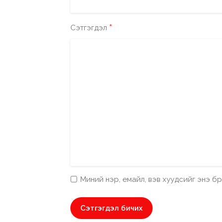
*
Сэтгэгдэл
Миний нэр, емайл, вэв хуудсийг энэ 