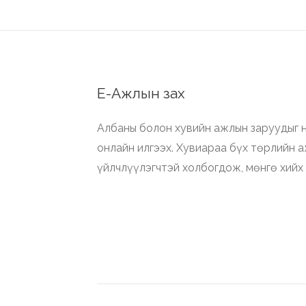
Е-Ажлын зах
Албаны болон хувийн ажлын заруудыг н
онлайн илгээх. Хувиараа бүх төрлийн 
үйлчлүүлэгчтэй холбогдож, мөнгө хийх