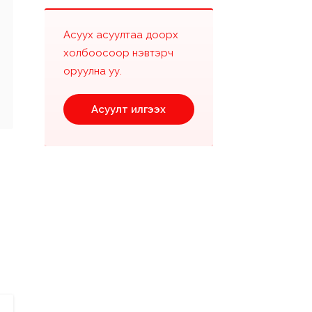
Асуух асуултаа доорх
холбоосоор нэвтэрч
оруулна уу.
Асуулт илгээх