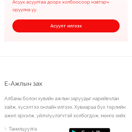
Асуух асуултаа доорх холбоосоор нэвтэрч
оруулна уу.
Асуулт илгээх
Е-Ажлын зах
Албаны болон хувийн ажлын заруудыг нарийвчлан
хайж, хүсэлтээ онлайн илгээх. Хувиараа бүх төрлийн
ажил эрхэлж, үйлчлүүлэгчтэй холбогдож, мөнгө хийх
Танилцуулга