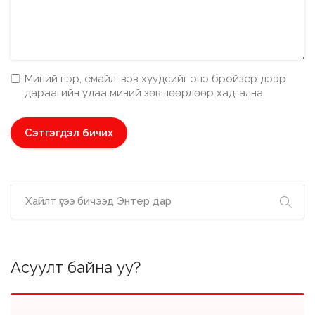
Миний нэр, емайл, вэв хуудсийг энэ бройзер дээр
дараагийн удаа миний зөвшөөрлөөр хадгална
Асуулт байна уу?