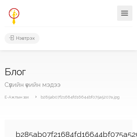
Нэвтрэх
Блог
Сүүлийн үеийн мэдээ
Е-Ажлын зах
b285ab07f21684fd16644bf075a5207a.jpg
b285ab07f21684fd16644bf075a52