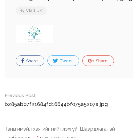
By
Vlad Ukr
Share
Tweet
Share
Post
Previous Post
navigation
b285ab07f21684fd16644bf075a5207a.jpg
Таны имэйл хаягийг нийтлэхгүй.
Шаардлагатай
талбаруудыг
гэж тэмдэглэсэн