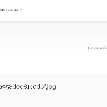
ах заавар
Е-Ажлын за
a958d0d81c0d6f.jpg