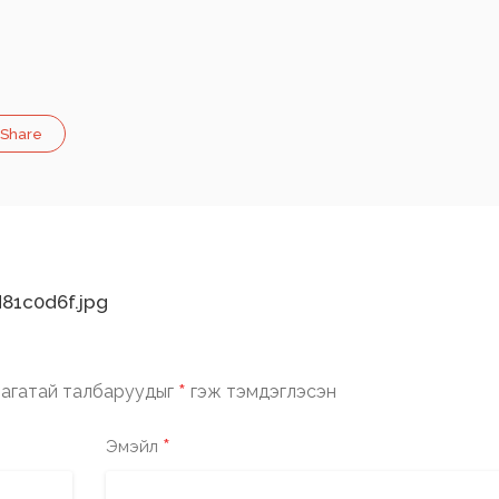
Share
81c0d6f.jpg
*
агатай талбаруудыг
гэж тэмдэглэсэн
*
Эмэйл