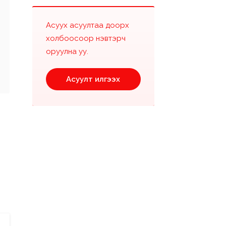
Асуух асуултаа доорх
холбоосоор нэвтэрч
оруулна уу.
Асуулт илгээх