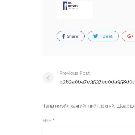
Share
Tweet
Post
Previous Post
navigation
b363a0ba7e3537ec0da958d0d
Таны имэйл хаягийг нийтлэхгүй.
Шаардл
*
Нэр