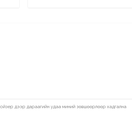
бройзер дээр дараагийн удаа миний зөвшөөрлөөр хадгална