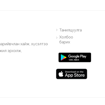
Танилцуулга
Холбоо
барих
арийвчлан хайж, хүсэлтээ
ажил эрхэлж,