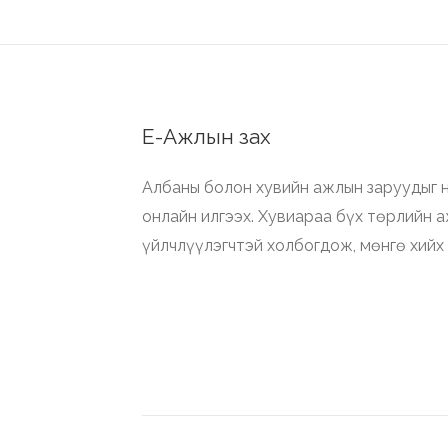
Е-Ажлын зах
Албаны болон хувийн ажлын заруудыг н
онлайн илгээх. Хувиараа бүх төрлийн 
үйлчлүүлэгчтэй холбогдож, мөнгө хийх