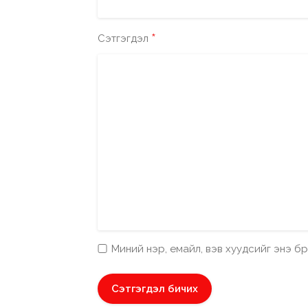
*
Сэтгэгдэл
Миний нэр, емайл, вэв хуудсийг энэ 