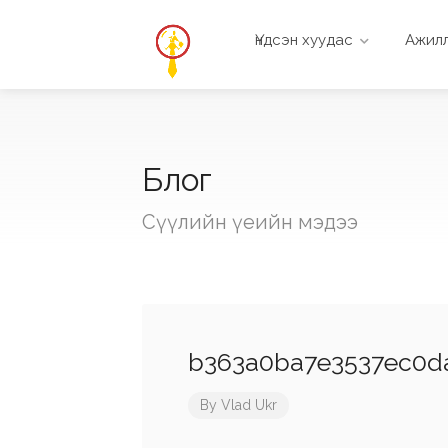
Үндсэн хуудас
Ажилл
Блог
Сүүлийн үеийн мэдээ
b363a0ba7e3537ec0d
By
Vlad Ukr