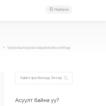
Нэвтрэх
х
b363a0ba7e3537ec0da958d0d81c0d6f.jpg
Асуулт байна уу?