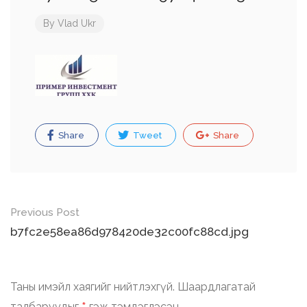
By
Vlad Ukr
Share
Tweet
Share
Post
Previous Post
navigation
b7fc2e58ea86d978420de32c00fc88cd.jpg
Таны имэйл хаягийг нийтлэхгүй.
Шаардлагатай
талбаруудыг
гэж тэмдэглэсэн