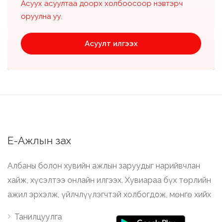
Асуух асуултаа доорх холбоосоор нэвтэрч
оруулна уу.
Асуулт илгээх
Е-Ажлын зах
Албаны болон хувийн ажлын заруудыг нарийвчлан
хайж, хүсэлтээ онлайн илгээх. Хувиараа бүх төрлийн
ажил эрхэлж, үйлчлүүлэгчтэй холбогдож, мөнгө хийх
Танилцуулга