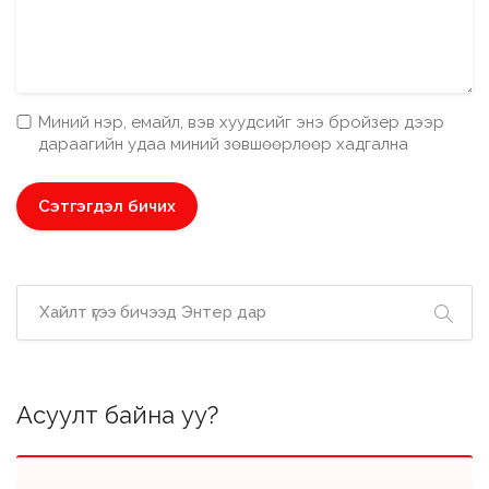
Миний нэр, емайл, вэв хуудсийг энэ бройзер дээр
дараагийн удаа миний зөвшөөрлөөр хадгална
Асуулт байна уу?