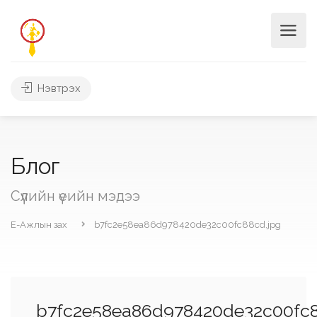
Нэвтрэх
Блог
Сүүлийн үеийн мэдээ
Е-Ажлын зах
b7fc2e58ea86d978420de32c00fc88cd.jpg
b7fc2e58ea86d978420de32c00fc8