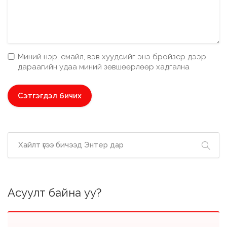
Миний нэр, емайл, вэв хуудсийг энэ бройзер дээр
дараагийн удаа миний зөвшөөрлөөр хадгална
Асуулт байна уу?