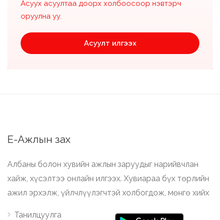
Асуух асуултаа доорх холбоосоор нэвтэрч
оруулна уу.
Асуулт илгээх
Е-Ажлын зах
Албаны болон хувийн ажлын заруудыг нарийвчлан
хайж, хүсэлтээ онлайн илгээх. Хувиараа бүх төрлийн
ажил эрхэлж, үйлчлүүлэгчтэй холбогдож, мөнгө хийх
Танилцуулга