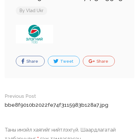
By
Vlad Ukr
Share
Tweet
Share
Post
Previous Post
navigation
bbe8f9010b2022fe74f3115983b128a7.jpg
Таны имэйл хаягийг нийтлэхгүй.
Шаардлагатай
талбаруудыг
гэж тэмдэглэсэн