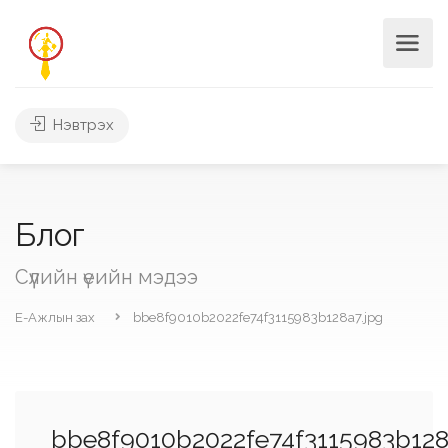
Нэвтрэх
Блог
Сүүлийн үеийн мэдээ
Е-Ажлын зах
bbe8f9010b2022fe74f3115983b128a7.jpg
bbe8f9010b2022fe74f3115983b128