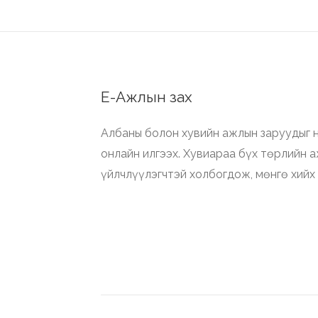
Е-Ажлын зах
Албаны болон хувийн ажлын заруудыг н
онлайн илгээх. Хувиараа бүх төрлийн 
үйлчлүүлэгчтэй холбогдож, мөнгө хийх