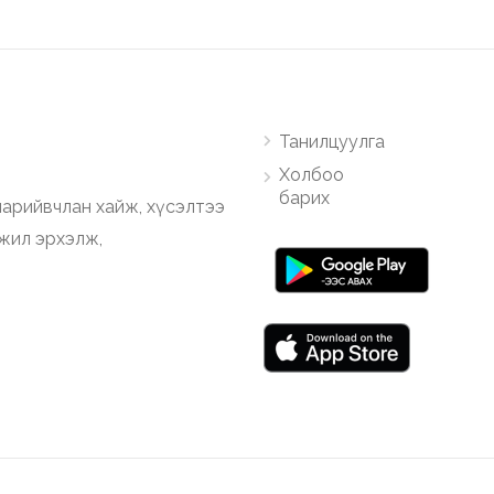
Танилцуулга
Холбоо
барих
арийвчлан хайж, хүсэлтээ
ажил эрхэлж,