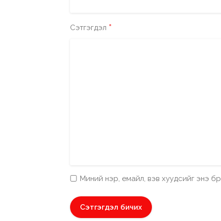
*
Сэтгэгдэл
Миний нэр, емайл, вэв хуудсийг энэ 