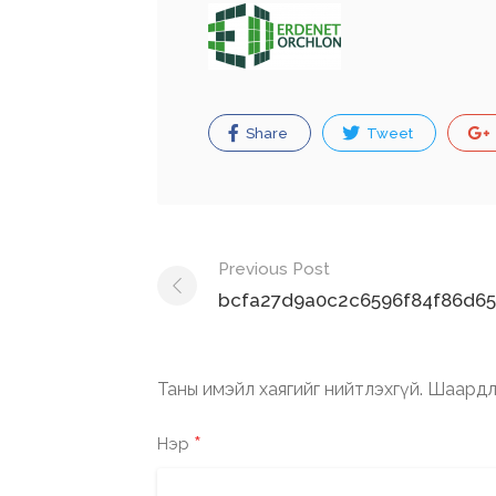
Share
Tweet
Post
Previous Post
navigation
bcfa27d9a0c2c6596f84f86d65
Таны имэйл хаягийг нийтлэхгүй.
Шаардл
*
Нэр