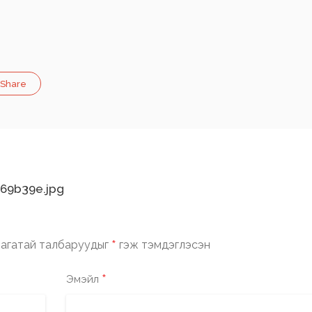
Share
69b39e.jpg
*
агатай талбаруудыг
гэж тэмдэглэсэн
*
Эмэйл