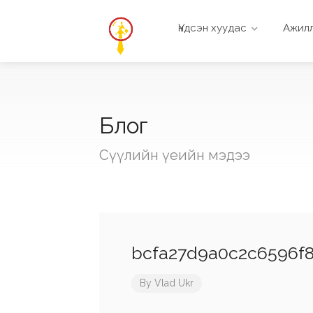
Үндсэн хуудас
Ажилл
Блог
Сүүлийн үеийн мэдээ
bcfa27d9a0c2c6596f8
By
Vlad Ukr