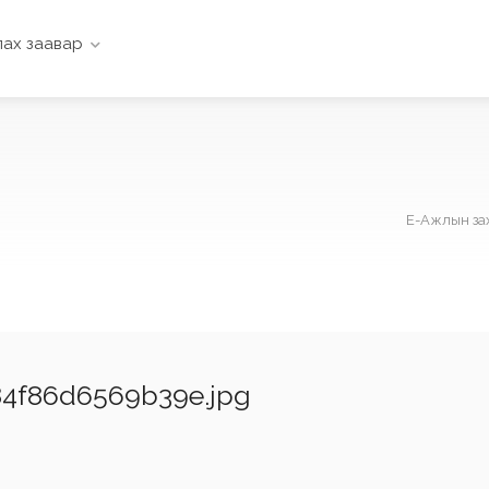
ах заавар
Е-Ажлын за
4f86d6569b39e.jpg