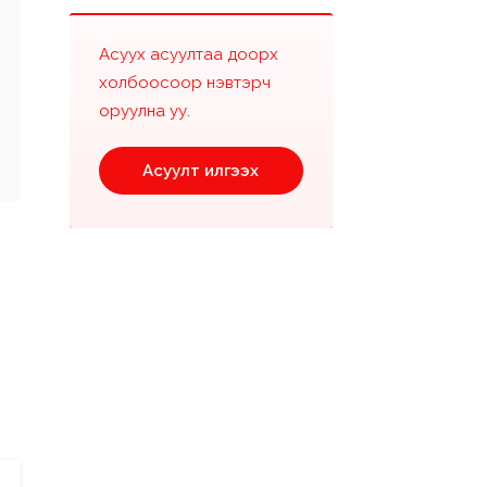
Асуух асуултаа доорх
холбоосоор нэвтэрч
оруулна уу.
Асуулт илгээх