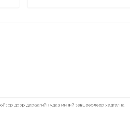
бройзер дээр дараагийн удаа миний зөвшөөрлөөр хадгална