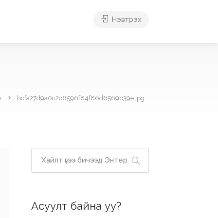
Нэвтрэх
х
bcfa27d9a0c2c6596f84f86d6569b39e.jpg
Асуулт байна уу?