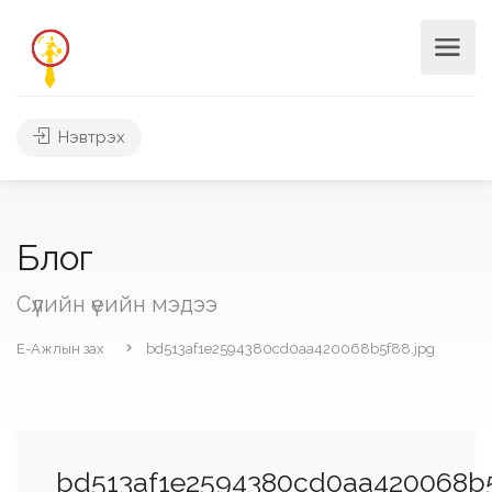
Нэвтрэх
Блог
Сүүлийн үеийн мэдээ
Е-Ажлын зах
bd513af1e2594380cd0aa420068b5f88.jpg
bd513af1e2594380cd0aa420068b5