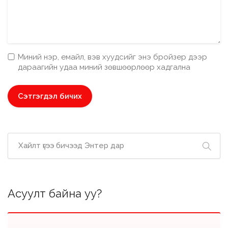
Миний нэр, емайл, вэв хуудсийг энэ бройзер дээр
дараагийн удаа миний зөвшөөрлөөр хадгална
Асуулт байна уу?