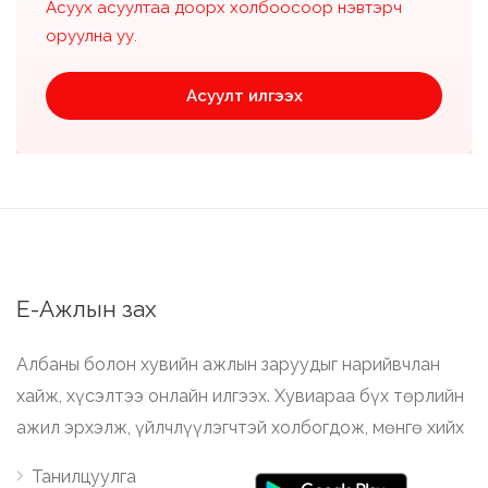
Асуух асуултаа доорх холбоосоор нэвтэрч
оруулна уу.
Асуулт илгээх
Е-Ажлын зах
Албаны болон хувийн ажлын заруудыг нарийвчлан
хайж, хүсэлтээ онлайн илгээх. Хувиараа бүх төрлийн
ажил эрхэлж, үйлчлүүлэгчтэй холбогдож, мөнгө хийх
Танилцуулга