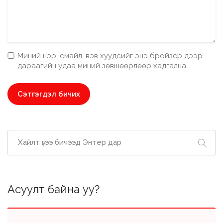
Миний нэр, емайл, вэв хуудсийг энэ бройзер дээр
дараагийн удаа миний зөвшөөрлөөр хадгална
Асуулт байна уу?