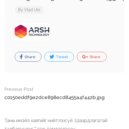
By
Vlad Ukr
Share
Tweet
Share
Post
Previous Post
navigation
c0150eddf9e2dce898ecd8455a4f442b.jpg
Таны имэйл хаягийг нийтлэхгүй.
Шаардлагатай
талбаруудыг
гэж тэмдэглэсэн