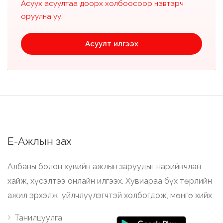
Асуух асуултаа доорх холбоосоор нэвтэрч
оруулна уу.
Асуулт илгээх
Е-Ажлын зах
Албаны болон хувийн ажлын заруудыг нарийвчлан
хайж, хүсэлтээ онлайн илгээх. Хувиараа бүх төрлийн
ажил эрхэлж, үйлчлүүлэгчтэй холбогдож, мөнгө хийх
Танилцуулга