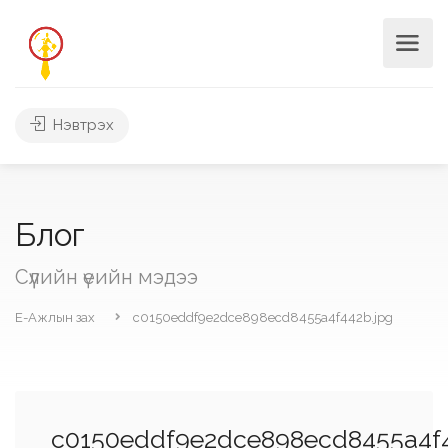
Нэвтрэх
Блог
Сүүлийн үеийн мэдээ
Е-Ажлын зах
c0150eddf9e2dce898ecd8455a4f442b.jpg
c0150eddf9e2dce898ecd8455a4f4