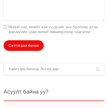
Миний нэр, емайл, вэв хуудсийг энэ бройзер дээр
дараагийн удаа миний зөвшөөрлөөр хадгална
Асуулт байна уу?