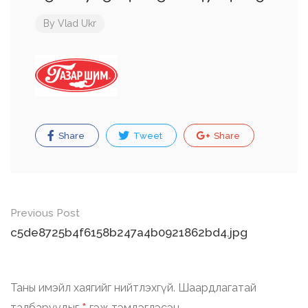
By
Vlad Ukr
Share
Tweet
Share
Post
Previous Post
navigation
c5de8725b4f6158b247a4b0921862bd4.jpg
Таны имэйл хаягийг нийтлэхгүй.
Шаардлагатай
талбаруудыг
гэж тэмдэглэсэн