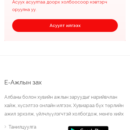
Асуух асуултаа доорх холбоосоор нэвтэрч
оруулна уу.
Асуулт илгээх
Е-Ажлын зах
Албаны болон хувийн ажлын заруудыг нарийвчлан
хайж, хүсэлтээ онлайн илгээх. Хувиараа бүх төрлийн
ажил эрхэлж, үйлчлүүлэгчтэй холбогдож, мөнгө хийх
Танилцуулга