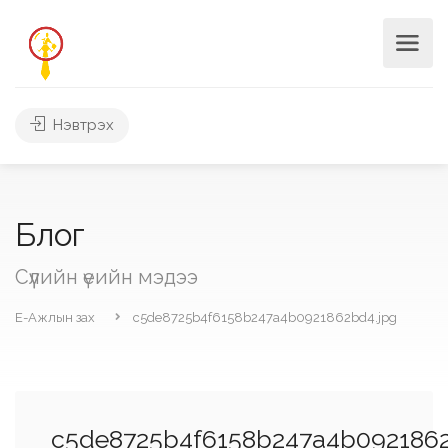
Нэвтрэх
Блог
Сүүлийн үеийн мэдээ
Е-Ажлын зах
c5de8725b4f6158b247a4b0921862bd4.jpg
c5de8725b4f6158b247a4b0921862