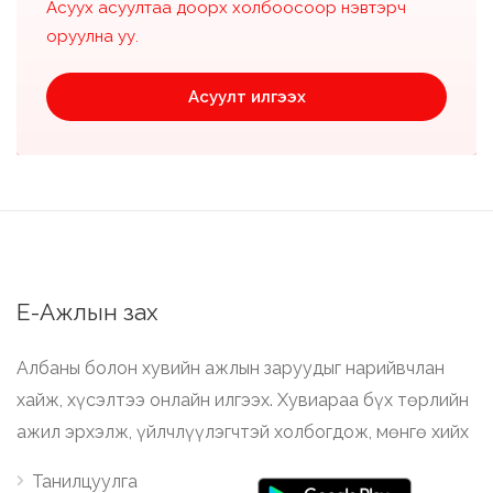
Асуух асуултаа доорх холбоосоор нэвтэрч
оруулна уу.
Асуулт илгээх
Е-Ажлын зах
Албаны болон хувийн ажлын заруудыг нарийвчлан
хайж, хүсэлтээ онлайн илгээх. Хувиараа бүх төрлийн
ажил эрхэлж, үйлчлүүлэгчтэй холбогдож, мөнгө хийх
Танилцуулга