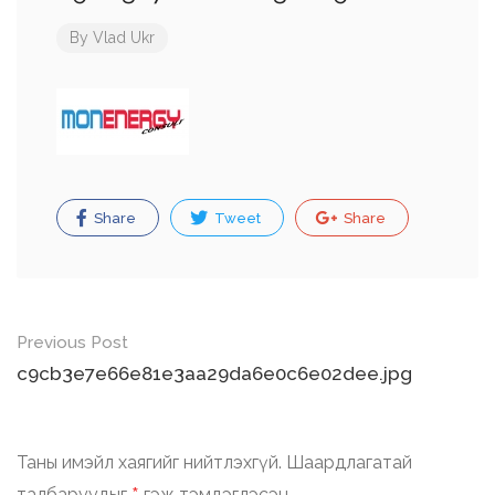
By
Vlad Ukr
Share
Tweet
Share
Post
Previous Post
navigation
c9cb3e7e66e81e3aa29da6e0c6e02dee.jpg
Таны имэйл хаягийг нийтлэхгүй.
Шаардлагатай
талбаруудыг
гэж тэмдэглэсэн