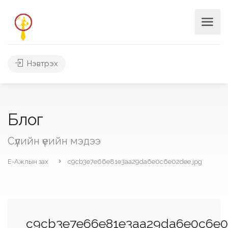
Нэвтрэх
Блог
Сүүлийн үеийн мэдээ
Е-Ажлын зах
c9cb3e7e66e81e3aa29da6e0c6e02dee.jpg
c9cb3e7e66e81e3aa29da6e0c6e0