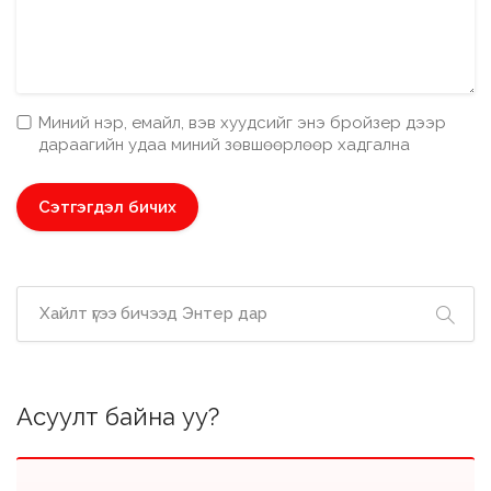
Миний нэр, емайл, вэв хуудсийг энэ бройзер дээр
дараагийн удаа миний зөвшөөрлөөр хадгална
Асуулт байна уу?