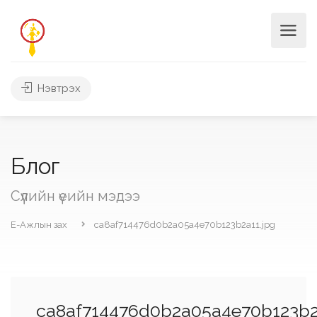
Нэвтрэх
Блог
Сүүлийн үеийн мэдээ
Е-Ажлын зах
ca8af714476d0b2a05a4e70b123b2a11.jpg
ca8af714476d0b2a05a4e70b123b2