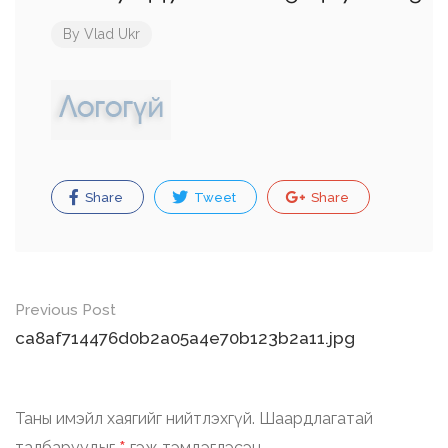
By
Vlad Ukr
Share
Tweet
Share
Post
Previous Post
navigation
ca8af714476d0b2a05a4e70b123b2a11.jpg
Таны имэйл хаягийг нийтлэхгүй.
Шаардлагатай
талбаруудыг
гэж тэмдэглэсэн