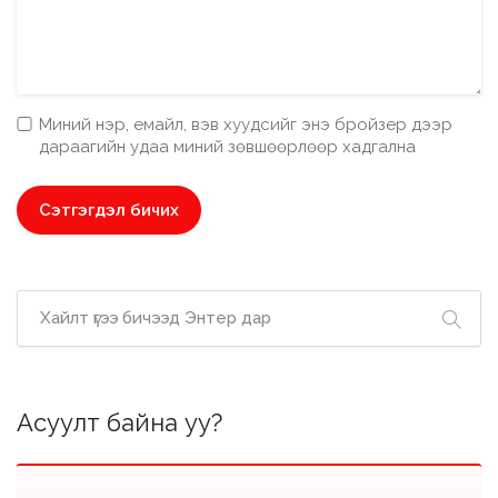
Миний нэр, емайл, вэв хуудсийг энэ бройзер дээр
дараагийн удаа миний зөвшөөрлөөр хадгална
Асуулт байна уу?