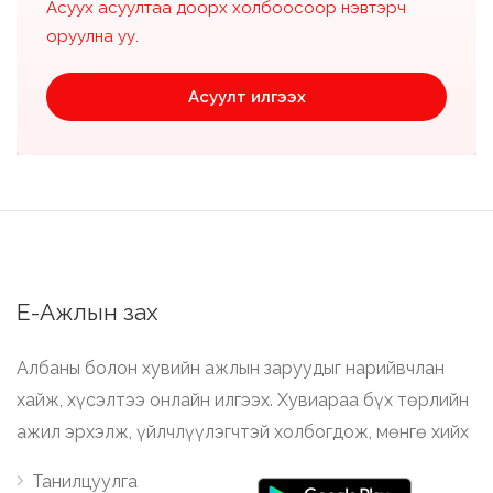
Асуух асуултаа доорх холбоосоор нэвтэрч
оруулна уу.
Асуулт илгээх
Е-Ажлын зах
Албаны болон хувийн ажлын заруудыг нарийвчлан
хайж, хүсэлтээ онлайн илгээх. Хувиараа бүх төрлийн
ажил эрхэлж, үйлчлүүлэгчтэй холбогдож, мөнгө хийх
Танилцуулга