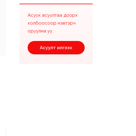
Асуух асуултаа доорх
холбоосоор нэвтэрч
оруулна уу.
Асуулт илгээх