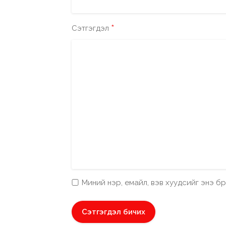
*
Сэтгэгдэл
Миний нэр, емайл, вэв хуудсийг энэ 