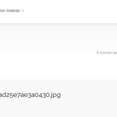
ах заавар
Е-Ажлын за
ad25e7ae3a0430.jpg