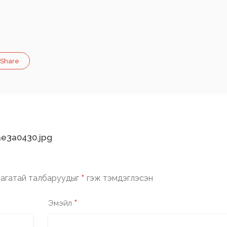
Share
e3a0430.jpg
*
агатай талбаруудыг
гэж тэмдэглэсэн
*
Эмэйл