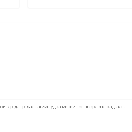
бройзер дээр дараагийн удаа миний зөвшөөрлөөр хадгална