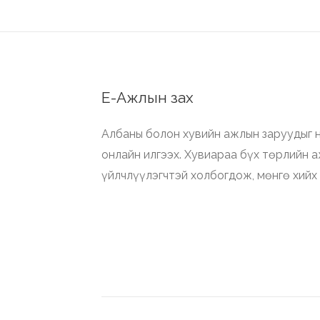
Е-Ажлын зах
Албаны болон хувийн ажлын заруудыг н
онлайн илгээх. Хувиараа бүх төрлийн 
үйлчлүүлэгчтэй холбогдож, мөнгө хийх