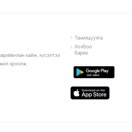
Танилцуулга
Холбоо
барих
арийвчлан хайж, хүсэлтээ
ажил эрхэлж,