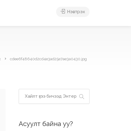
Нэвтрэх
х
cdee6f48640d2cd4e3ad25e7ae3a0430.jpg
Асуулт байна уу?