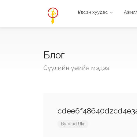
Үндсэн хуудас
Ажилл
Блог
Сүүлийн үеийн мэдээ
cdee6f48640d2cd4e3
By
Vlad Ukr