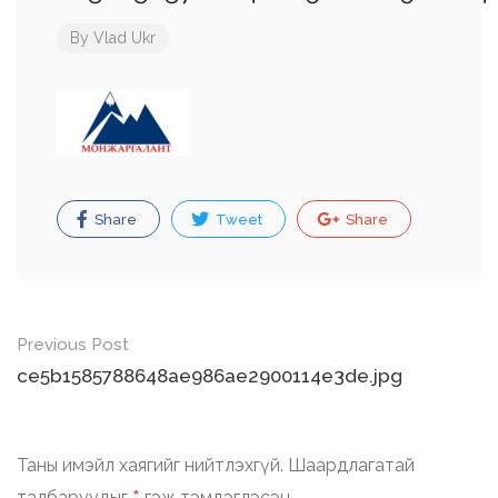
By
Vlad Ukr
Share
Tweet
Share
Post
Previous Post
navigation
ce5b1585788648ae986ae2900114e3de.jpg
Таны имэйл хаягийг нийтлэхгүй.
Шаардлагатай
талбаруудыг
гэж тэмдэглэсэн