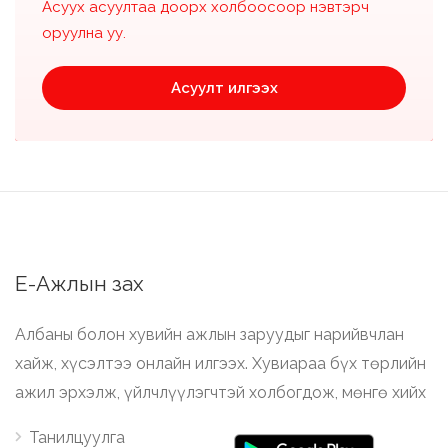
Асуух асуултаа доорх холбоосоор нэвтэрч
оруулна уу.
Асуулт илгээх
Е-Ажлын зах
Албаны болон хувийн ажлын заруудыг нарийвчлан
хайж, хүсэлтээ онлайн илгээх. Хувиараа бүх төрлийн
ажил эрхэлж, үйлчлүүлэгчтэй холбогдож, мөнгө хийх
Танилцуулга