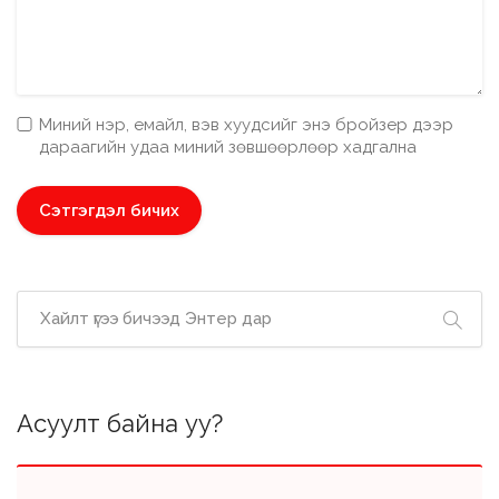
Миний нэр, емайл, вэв хуудсийг энэ бройзер дээр
дараагийн удаа миний зөвшөөрлөөр хадгална
Асуулт байна уу?