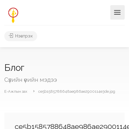
Нэвтрэх
Блог
Сүүлийн үеийн мэдээ
Е-Ажлын зах
ce5b1585788648ae986ae2900114e3de.jpg
ce5b1585788648ae986ae2900114e