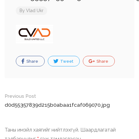
By
Vlad Ukr
Share
Tweet
Share
Post
Previous Post
navigation
d0d55357839d215b0abaa1fcaf069070.jpg
Таны имэйл хаягийг нийтлэхгүй.
Шаардлагатай
талбаруудыг
гэж тэмдэглэсэн