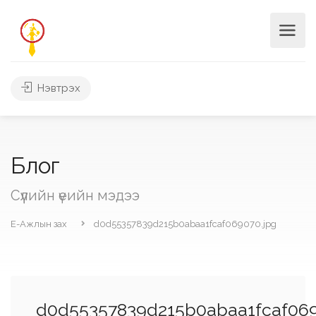
Нэвтрэх
Блог
Сүүлийн үеийн мэдээ
Е-Ажлын зах
d0d55357839d215b0abaa1fcaf069070.jpg
d0d55357839d215b0abaa1fcaf069