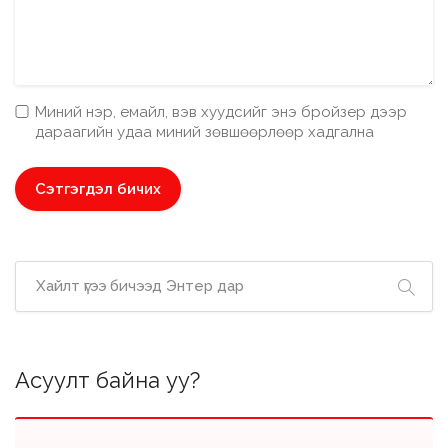
Миний нэр, емайл, вэв хуудсийг энэ бройзер дээр
дараагийн удаа миний зөвшөөрлөөр хадгална
Асуулт байна уу?