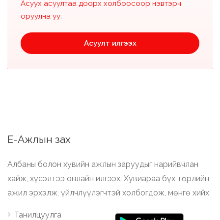
Асуух асуултаа доорх холбоосоор нэвтэрч
оруулна уу.
Асуулт илгээх
Е-Ажлын зах
Албаны болон хувийн ажлын заруудыг нарийвчлан
хайж, хүсэлтээ онлайн илгээх. Хувиараа бүх төрлийн
ажил эрхэлж, үйлчлүүлэгчтэй холбогдож, мөнгө хийх
Танилцуулга