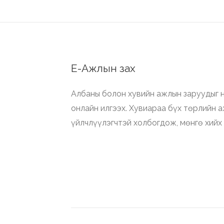
Е-Ажлын зах
Албаны болон хувийн ажлын заруудыг н
онлайн илгээх. Хувиараа бүх төрлийн 
үйлчлүүлэгчтэй холбогдож, мөнгө хийх