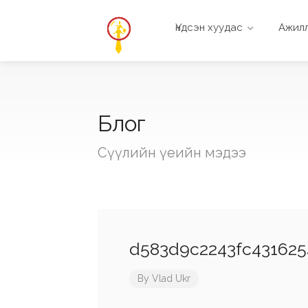
Үндсэн хуудас
Ажилл
Блог
Сүүлийн үеийн мэдээ
d583d9c2243fc431625
By
Vlad Ukr