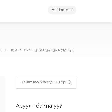
Нэвтрэх
ах
d583d9c2243fc43162543ab13ad47296.jpg
Асуулт байна уу?