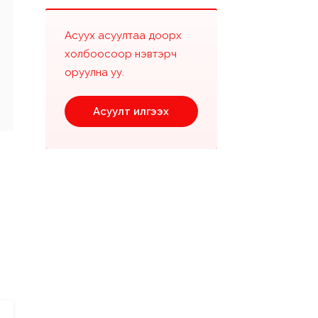
Асуух асуултаа доорх
холбоосоор нэвтэрч
оруулна уу.
Асуулт илгээх