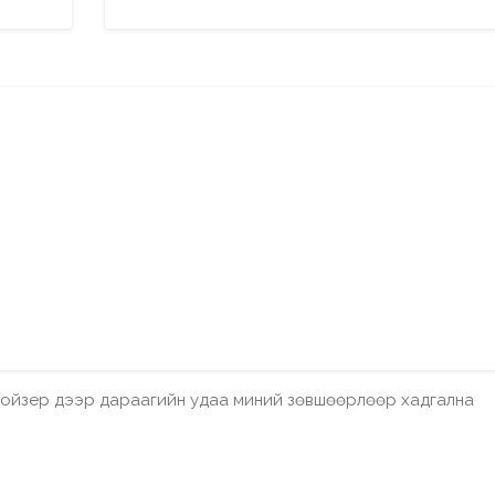
бройзер дээр дараагийн удаа миний зөвшөөрлөөр хадгална