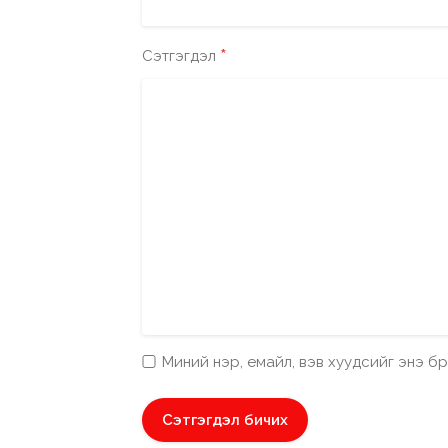
*
Сэтгэгдэл
Миний нэр, емайл, вэв хуудсийг энэ 