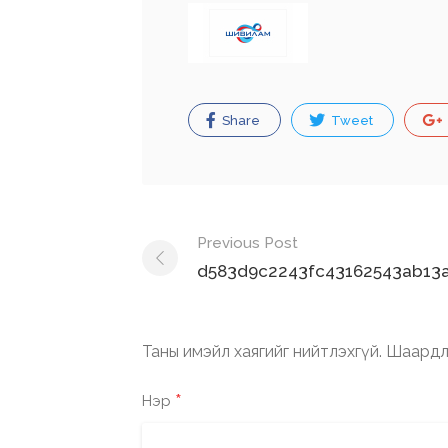
Share
Tweet
Post
Previous Post
navigation
d583d9c2243fc43162543ab13a
Таны имэйл хаягийг нийтлэхгүй.
Шаардл
*
Нэр