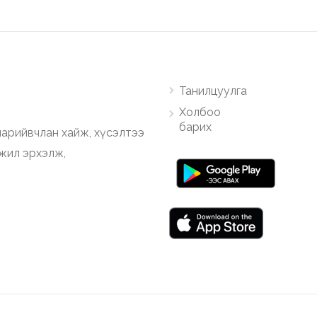
Танилцуулга
Холбоо
барих
арийвчлан хайж, хүсэлтээ
ажил эрхэлж,