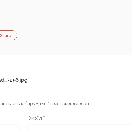
Share
d47296.jpg
*
агатай талбаруудыг
гэж тэмдэглэсэн
*
Эмэйл