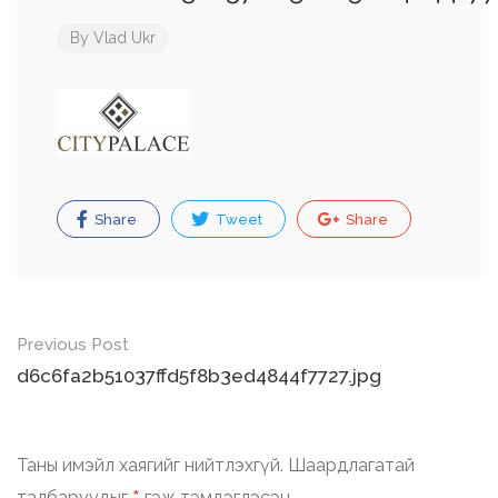
By
Vlad Ukr
Share
Tweet
Share
Post
Previous Post
navigation
d6c6fa2b51037ffd5f8b3ed4844f7727.jpg
Таны имэйл хаягийг нийтлэхгүй.
Шаардлагатай
талбаруудыг
гэж тэмдэглэсэн