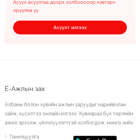
Асуух асуултаа доорх холбоосоор нэвтэрч
оруулна уу.
Асуулт илгээх
Е-Ажлын зах
Албаны болон хувийн ажлын заруудыг нарийвчлан
хайж, хүсэлтээ онлайн илгээх. Хувиараа бүх төрлийн
ажил эрхэлж, үйлчлүүлэгчтэй холбогдож, мөнгө хийх
Танилцуулга