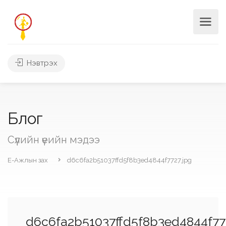
Нэвтрэх
Блог
Сүүлийн үеийн мэдээ
Е-Ажлын зах
d6c6fa2b51037ffd5f8b3ed4844f7727.jpg
d6c6fa2b51037ffd5f8b3ed4844f77