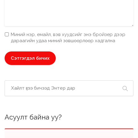
Миний нэр, емайл, вэв хуудсийг энэ бройзер дээр
дараагийн удаа миний зөвшөөрлөөр хадгална
Асуулт байна уу?